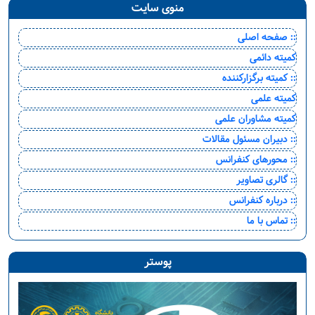
منوی سایت
:: صفحه اصلی
کمیته دائمی
:: کمیته برگزارکننده
کمیته علمی
کمیته مشاوران علمی
:: دبیران مسئول مقالات
:: محورهای کنفرانس
:: گالری تصاویر
:: درباره کنفرانس
:: تماس با ما
پوستر