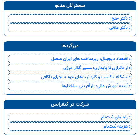
سخنرانان مدعو
:: دکتر خلج
:: دکتر ملائی
میزگردها
:: اقتصاد دیجیتال، زیرساخت های ایران متصل
:: از ناترازی تا پایداری: مسیر گذار انرژی
:: مشکلات کسب و کار؛ نیت‌های خوب، اجرای ناکافی
:: آینده آموزش عالی: بازآفرینی ساختارها
شرکت در کنفرانس
:: راهنمای ثبت‌نام
:: هزینه ثبت‌نام