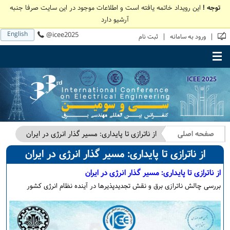
توجه !
این رویداد خاتمه یافته است و اطلاعات موجود در این سایت صرفا جنبه
آرشیو دارد
English
@icee2025
|
|
ورود به سامانه
ثبت نام
Toggle main menu visibility
صفحه اصلی
از ناترازی تا پایداری: مسیر گذار انرژی در ایران
از ناترازی تا پایداری: مسیر گذار انرژی در ایران
از ناترازی تا پایداری: مسیر گذار انرژی در ایران
بررسی چالش ناترازی برق و نقش تجدیدپذیرها در آینده نظام انرژی کشور