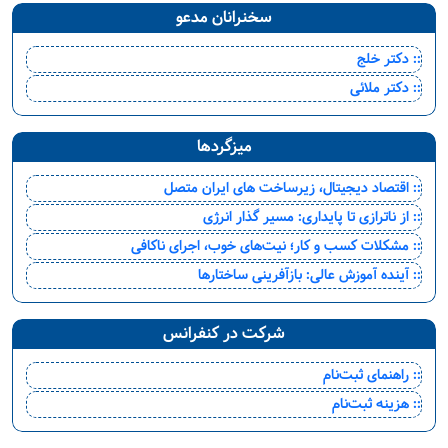
سخنرانان مدعو
:: دکتر خلج
:: دکتر ملائی
میزگردها
:: اقتصاد دیجیتال، زیرساخت های ایران متصل
:: از ناترازی تا پایداری: مسیر گذار انرژی
:: مشکلات کسب و کار؛ نیت‌های خوب، اجرای ناکافی
:: آینده آموزش عالی: بازآفرینی ساختارها
شرکت در کنفرانس
:: راهنمای ثبت‌نام
:: هزینه ثبت‌نام