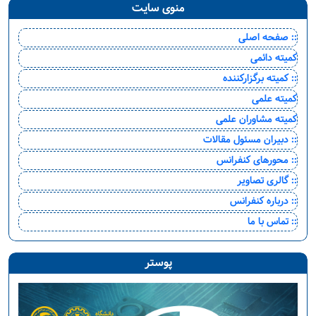
منوی سایت
:: صفحه اصلی
کمیته دائمی
:: کمیته برگزارکننده
کمیته علمی
کمیته مشاوران علمی
:: دبیران مسئول مقالات
:: محورهای کنفرانس
:: گالری تصاویر
:: درباره کنفرانس
:: تماس با ما
پوستر