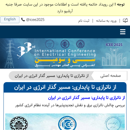
توجه !
این رویداد خاتمه یافته است و اطلاعات موجود در این سایت صرفا جنبه
آرشیو دارد
English
@icee2025
|
|
ورود به سامانه
ثبت نام
Toggle main menu visibility
صفحه اصلی
از ناترازی تا پایداری: مسیر گذار انرژی در ایران
از ناترازی تا پایداری: مسیر گذار انرژی در ایران
از ناترازی تا پایداری: مسیر گذار انرژی در ایران
بررسی چالش ناترازی برق و نقش تجدیدپذیرها در آینده نظام انرژی کشور