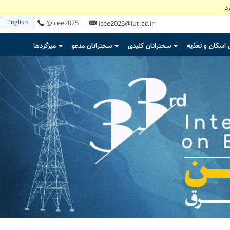
د
English
@icee2025
icee2025@iut.ac.ir
 اسکان و تغذیه
سخنرانان کلیدی
سخنرانان مدعو
میزگردها
+
+
+