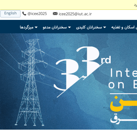
د
English
@icee2025
icee2025@iut.ac.ir
 اسکان و تغذیه
سخنرانان کلیدی
سخنرانان مدعو
میزگردها
+
+
+