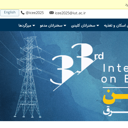
د
English
@icee2025
icee2025@iut.ac.ir
 اسکان و تغذیه
سخنرانان کلیدی
سخنرانان مدعو
میزگردها
+
+
+