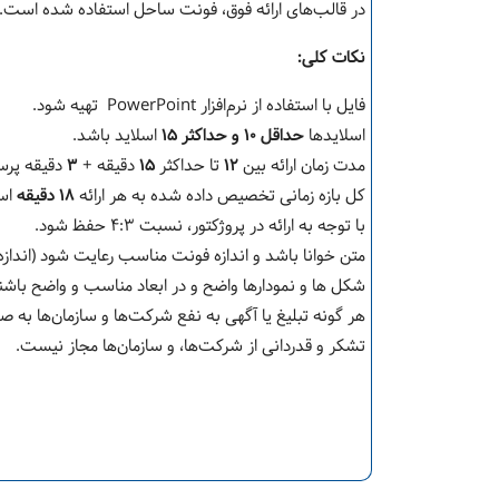
در قالب‌های ارائه فوق، فونت ساحل استفاده شده است. د
نکات کلی:
فايل با استفاده از نرم‌افزار PowerPoint تهيه شود.
اسلایدها
حداقل
۱۰
و حداکثر
۱۵
اسلاید باشد.
مدت زمان ارائه بین
۱۲
تا حداکثر
۱۵
دقیقه +
۳
دقیقه پر
کل بازه زمانی تخصیص داده شده به هر ارائه
۱۸ دقیقه
اس
با توجه به ارائه در پروژکتور، نسبت ۴:۳ حفظ شود.
متن خوانا باشد و اندازه فونت مناسب رعایت شود (اندازه فو
شكل ها و نمودارها واضح و در ابعاد مناسب و واضح باشن
هر گونه تبليغ يا آگهی به نفع شركت‌ها و سازمان‌ها به
تشكر و قدردانی از شركت‌ها، و سازمان‌ها مجاز نیست.