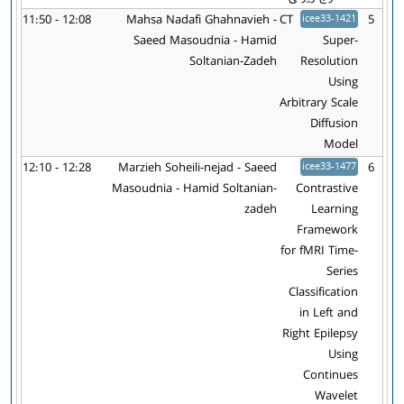
11:50 - 12:08
Mahsa Nadafi Ghahnavieh -
CT
icee33-1421
5
Saeed Masoudnia - Hamid
Super-
Soltanian-Zadeh
Resolution
Using
Arbitrary Scale
Diffusion
Model
12:10 - 12:28
Marzieh Soheili-nejad - Saeed
icee33-1477
6
Masoudnia - Hamid Soltanian-
Contrastive
zadeh
Learning
Framework
for fMRI Time-
Series
Classification
in Left and
Right Epilepsy
Using
Continues
Wavelet