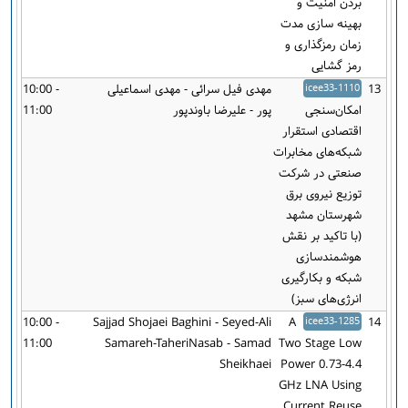
بردن امنیت و
بهینه سازی مدت
زمان رمزگذاری و
رمز گشایی
13
icee33-1110
مهدی فیل سرائی - مهدی اسماعیلی
10:00 -
امکان‌سنجی
پور - علیرضا باوندپور
11:00
اقتصادی استقرار
شبکه‌های مخابرات
صنعتی در شرکت
توزیع نیروی برق
شهرستان مشهد
(با تاکید بر نقش
هوشمندسازی
شبکه و بکارگیری
انرژی‌های سبز)
10:00 -
Sajjad Shojaei Baghini - Seyed-Ali
A
icee33-1285
14
11:00
Samareh-TaheriNasab - Samad
Two Stage Low
Sheikhaei
Power 0.73-4.4
GHz LNA Using
Current Reuse