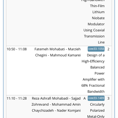
High-Bandwith
Thin-Film
Lithium
Niobate
Modulator
Using Coaxial
Transmission
Line
10:50 - 11:08
Fatemeh Mohabati - Marzieh
icee33-1058
2
Chegini - Mahmoud Kamarei
Design of a
High-Efficiency
Balanced
Power
Amplifier with
68% Fractional
Bandwidth
11:10 - 11:28
Reza Ashrafi Mohabadi - Sajjad
A
icee33-1489
3
Zohrevand - Mohammad Amin
Circularly
Chaychizadeh - Nader Komjani
Polarized
Metal-Only