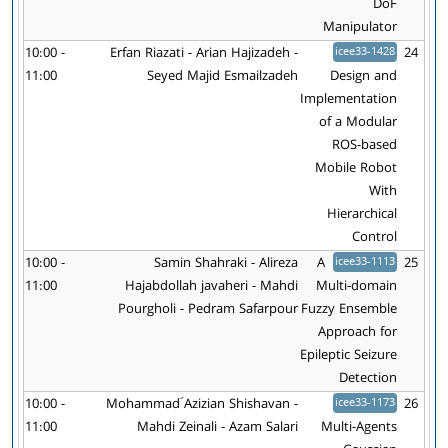
DoF
Manipulator
10:00 -
Erfan Riazati - Arian Hajizadeh -
icee33-1428
24
11:00
Seyed Majid Esmailzadeh
Design and
Implementation
of a Modular
ROS-based
Mobile Robot
With
Hierarchical
Control
10:00 -
Samin Shahraki - Alireza
A
icee33-1113
25
11:00
Hajabdollah javaheri - Mahdi
Multi-domain
Pourgholi - Pedram Safarpour
Fuzzy Ensemble
Approach for
Epileptic Seizure
Detection
10:00 -
Mohammad َAzizian Shishavan -
icee33-1173
26
11:00
Mahdi Zeinali - Azam Salari
Multi-Agents