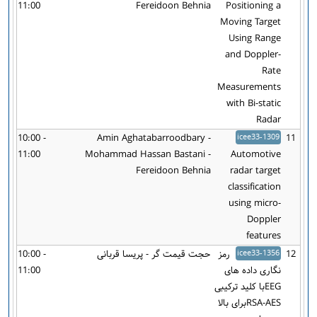
11:00
Fereidoon Behnia
Positioning a
Moving Target
Using Range
and Doppler-
Rate
Measurements
with Bi-static
Radar
10:00 -
Amin Aghatabarroodbary -
icee33-1309
11
11:00
Mohammad Hassan Bastani -
Automotive
Fereidoon ‌‌Behnia
radar target
classification
using micro-
Doppler
features
12
icee33-1356
رمز
حجت قیمت گر - پریسا قربانی
10:00 -
نگاری داده های
11:00
EEGبا کلید ترکیبی
RSA-AESبرای بالا