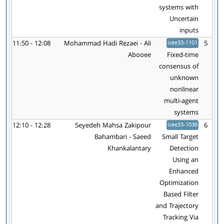
systems with
Uncertain
inputs
11:50 - 12:08
Mohammad Hadi Rezaei - Ali
icee33-1101
5
Abooee
Fixed-time
consensus of
unknown
nonlinear
multi-agent
systems
12:10 - 12:28
Seyedeh Mahsa Zakipour
icee33-1036
6
Bahambari - Saeed
Small Target
Khankalantary
Detection
Using an
Enhanced
Optimization
Based Filter
and Trajectory
Tracking Via