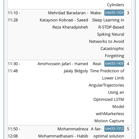
Cylinders
11:10 -
Mehrdad Baradaran -
Wake-
icee33-1424
3
11:28
Katayoon Kobraei - Saeed
Sleep Learning in
Reza Kheradpisheh
R-STDP-Based
Spiking Neural
Networks to Avoid
Catastrophic
Forgetting
11:30 -
Amirhossein Jafari - Hamed
Real-
icee33-1405
4
11:48
Jalaly Bidgoly
Time Prediction of
Lower Limb
AngularTrajectories
Using an
Optimized LSTM
Model
withMarkerless
Motion Capture
11:50 -
Mohammadreza
A fair-
icee33-1312
5
12:08
Mohammadhasani - Habib
optimal solution