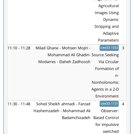
Agricultural
Images Using
Dynamic
Stripping and
Adaptive
Parameters
11:10 - 11:28
Milad Ghane - Mohsen Mojiri -
icee33-1352
3
Mohammad Ali Ghadiri-
Source Seeking
Modarres - Elaheh Zadhoosh
Via Circular
Formation of
n-
Nonholonomic
Agents in a 2-D
Environment
11:30 - 11:48
Soheil Sheikh ahmadi - Farzad
icee33-1131
4
Hashemzadeh - Mohammad Ali
Observer-
Badamchizadeh
Based Control
for impulsive
switched