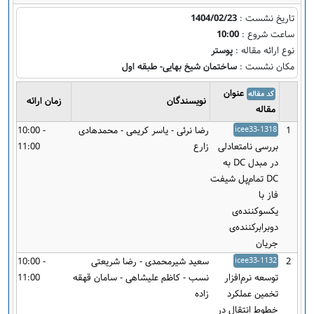
تاریخ نشست :
1404/02/23
ساعت شروع :
10:00
نوع ارائه مقاله :
پوستر
مکان نشست :
ساختمان شیخ بهایی- طبقه اول
عنوان
کد مقاله
نویسندگان
زمان ارائه
مقاله
1
icee33-1318
رضا نرئی - یاسر کریمی - محمدهادی
10:00 -
بررسی نامتعادلی
زارع
11:00
در مبدل DC به
DC تمام‌پل شیفت‌
فاز با
یکسو‌کنند‌ه‌ی
دو‌برابر‌کننده‌ی
جریان
2
icee33-1132
سعید شیرمحمدی - رضا شریعتی
10:00 -
توسعه نرم‌افزار
نسب - کاظم علیشاهی - سامان قهقه
11:00
تخمین عملکرد
زاده
خطوط انتقال در