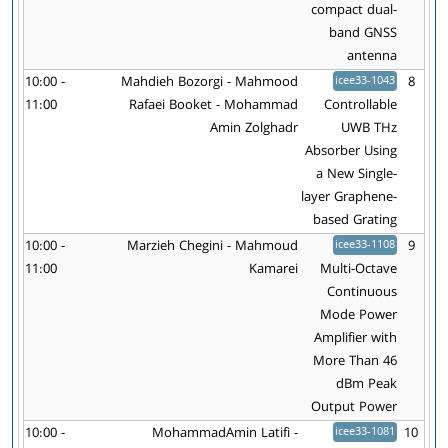
compact dual-
band GNSS
antenna
10:00 -
Mahdieh Bozorgi - Mahmood
icee33-1043
8
11:00
Rafaei Booket - Mohammad
Controllable
Amin Zolghadr
UWB THz
Absorber Using
a New Single-
layer Graphene-
based Grating
10:00 -
Marzieh Chegini - Mahmoud
icee33-1108
9
11:00
Kamarei
Multi-Octave
Continuous
Mode Power
Amplifier with
More Than 46
dBm Peak
Output Power
10:00 -
MohammadAmin Latifi -
icee33-1081
10