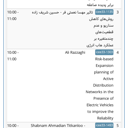
برابر پدیده صاعقه
3
icee33-1135
تاثیر
مهسا نعمتی فر - حسین شریف زاده
10:00 -
روش‌های کاهش
11:00
سناریو و عدم
قطعیت‌های
چندمتغیره بر
عملکرد هاب انرژی
10:00 -
Ali Razzaghi
icee33-1303
4
11:00
Risk-based
Expansion
planning of
Active
Distribution
Networks in the
Presence of
Electric Vehicles
to improve the
Reliability
10:00 -
Shabnam Ahmadian Titkanloo -
icee33-1493
5