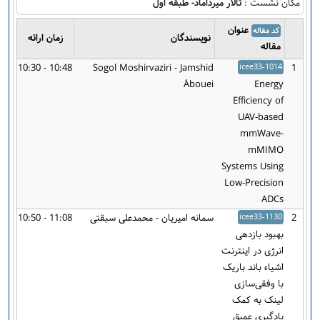
مکان نشست :
تالار میرداماد- طبقه اول
عنوان
کد مقاله
نویسندگان
زمان ارائه
مقاله
10:30 - 10:48
Sogol Moshirvaziri - Jamshid
icee33-1014
1
َAbouei
Energy
Efficiency of
UAV-based
mmWave-
mMIMO
Systems Using
Low-Precision
ADCs
2
icee33-1130
سمانه امیریان - محمدعلی سبقتی
10:50 - 11:08
بهبود بازدهی
انرژی در اینترنت
اشیاء باند باریک
با وفقی‌سازی
لینک به کمک
یادگیری عمیق