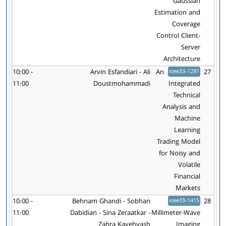
Gaussian
Estimation and
Coverage
Control Client-
Server
Architecture
10:00 -
Arvin Esfandiari - Ali
An
icee33-1291
27
11:00
Doustmohammadi
Integrated
Technical
Analysis and
Machine
Learning
Trading Model
for Noisy and
Volatile
Financial
Markets
10:00 -
Behnam Ghandi - Sobhan
icee33-1415
28
11:00
Dabidian - Sina Zeraatkar -
Millimeter-Wave
Zahra Kavehvash
Imaging