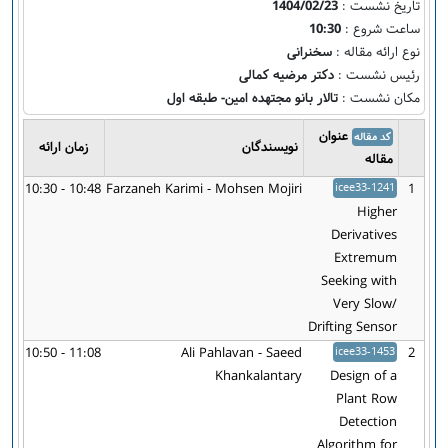
تاریخ نشست :
1404/02/23
ساعت شروع :
10:30
نوع ارائه مقاله :
سخنرانی
رئیس نشست :
دکتر مرضیه کمالی
مکان نشست :
تالار بانو مجتهده امین- طبقه اول
عنوان
کد مقاله
نویسندگان
زمان ارائه
مقاله
10:30 - 10:48
Farzaneh Karimi - Mohsen Mojiri
icee33-1241
1
Higher
Derivatives
Extremum
Seeking with
Very Slow/
Drifting Sensor
10:50 - 11:08
Ali Pahlavan - Saeed
icee33-1453
2
Khankalantary
Design of a
Plant Row
Detection
Algorithm for