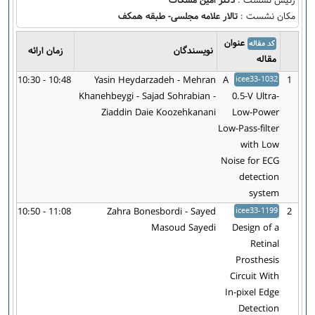
رئیس نشست :
دکتر امین مشکات
مکان نشست :
تالار علامه مجلسی- طبقه همکف
عنوان
کد مقاله
نویسندگان
زمان ارائه
مقاله
10:30 - 10:48
Yasin Heydarzadeh - Mehran
A
icee33-1032
1
Khanehbeygi - Sajad Sohrabian -
0.5-V Ultra-
Ziaddin Daie Koozehkanani
Low-Power
Low-Pass-filter
with Low
Noise for ECG
detection
system
10:50 - 11:08
Zahra Bonesbordi - Sayed
icee33-1199
2
Masoud Sayedi
Design of a
Retinal
Prosthesis
Circuit With
In-pixel Edge
Detection