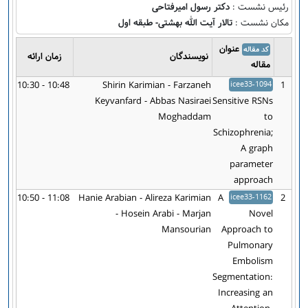
رئیس نشست :
دکتر رسول امیرفتاحی
مکان نشست :
تالار آیت الله بهشتی- طبقه اول
عنوان
کد مقاله
نویسندگان
زمان ارائه
مقاله
10:30 - 10:48
Shirin Karimian - Farzaneh
icee33-1094
1
Keyvanfard - Abbas Nasiraei
Sensitive RSNs
Moghaddam
to
Schizophrenia;
A graph
parameter
approach
10:50 - 11:08
Hanie Arabian - Alireza Karimian
A
icee33-1162
2
- Hosein Arabi - Marjan
Novel
Mansourian
Approach to
Pulmonary
Embolism
Segmentation:
Increasing an