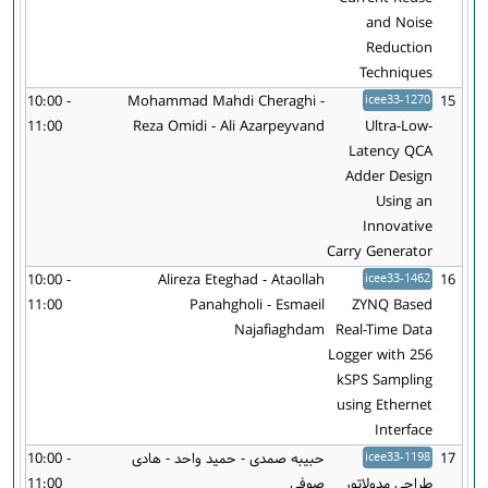
and Noise
Reduction
Techniques
10:00 -
Mohammad Mahdi Cheraghi -
icee33-1270
15
11:00
Reza Omidi - Ali Azarpeyvand
Ultra-Low-
Latency QCA
Adder Design
Using an
Innovative
Carry Generator
10:00 -
Alireza Eteghad - Ataollah
icee33-1462
16
11:00
Panahgholi - Esmaeil
ZYNQ Based
Najafiaghdam
Real-Time Data
Logger with 256
kSPS Sampling
using Ethernet
Interface
17
icee33-1198
حبیبه صمدی - حمید واحد - هادی
10:00 -
طراحی مدولاتور
صوفی
11:00