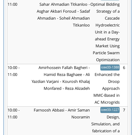
11:00
Sahar Ahmadian Titkanloo -
Optimal Bidding
Asghar Akbari Foroud - Sadaf
Strategy of a
Ahmadian - Soheil Ahmadian
Cascade
Titkanloo
Hydroelectric
Unit in a Day-
ahead Energy
Market Using
Particle Swarm
Optimization
10:00 -
Amirhossein Fallah Bagheri -
icee33-1388
6
11:00
Hamid Reza Baghaee - Ali
Enhanced the
Yazdian Varjani - Kourosh Khalaj
Droop
Monfared - Reza Alizadeh
Approach
MMC-Based in
AC Microgrids
10:00 -
Farnoosh Abbasi - Amir Saman
icee33-1227
7
11:00
Nooramin
Design,
Simulation, and
fabrication of a