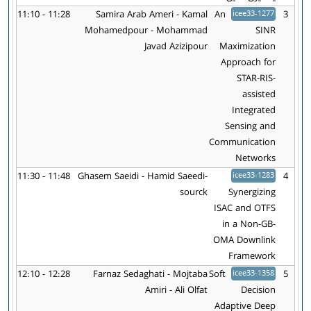
11:10 - 11:28
Samira Arab Ameri - Kamal
An
icee33-1277
3
Mohamedpour - Mohammad
SINR
Javad Azizipour
Maximization
Approach for
STAR-RIS-
assisted
Integrated
Sensing and
Communication
Networks
11:30 - 11:48
Ghasem Saeidi - Hamid Saeedi-
icee33-1283
4
sourck
Synergizing
ISAC and OTFS
in a Non-GB-
OMA Downlink
Framework
12:10 - 12:28
Farnaz Sedaghati - Mojtaba
Soft
icee33-1358
5
Amiri - Ali Olfat
Decision
Adaptive Deep