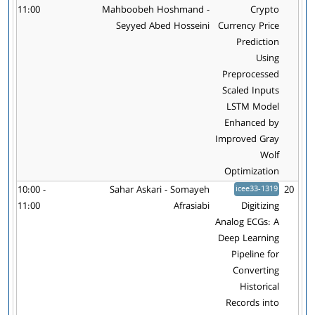
11:00
Mahboobeh Hoshmand -
Crypto
Seyyed Abed Hosseini
Currency Price
Prediction
Using
Preprocessed
Scaled Inputs
LSTM Model
Enhanced by
Improved Gray
Wolf
Optimization
10:00 -
Sahar Askari - Somayeh
icee33-1319
20
11:00
Afrasiabi
Digitizing
Analog ECGs: A
Deep Learning
Pipeline for
Converting
Historical
Records into