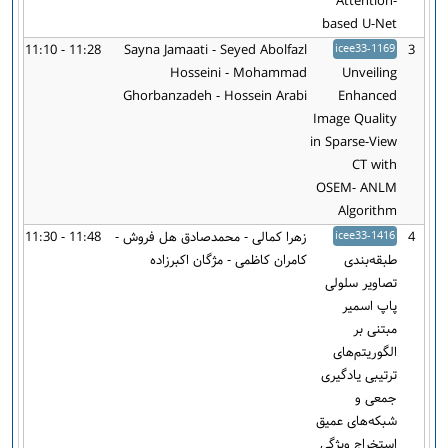
Attention-
based U-Net
11:10 - 11:28
Sayna Jamaati - Seyed Abolfazl
icee33-1169
3
Hosseini - Mohammad
Unveiling
Ghorbanzadeh - Hossein Arabi
Enhanced
Image Quality
in Sparse-View
CT with
OSEM- ANLM
Algorithm
4
icee33-1416
زهرا کمالی - محمدصادق هل فروش -
11:30 - 11:48
طبقه‌بندی
کامران کاظمی - مژگان اکبرزاده
تصاویر سلولی
پاپ اسمیر
مبتنی بر
الگوریتم‌های
ترتیبی یادگیری
جمعی و
شبکه‌های عمیق
استخراج ویژگی