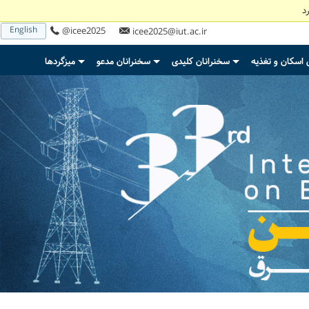
د
English
@icee2025
icee2025@iut.ac.ir
 اسکان و تغذیه
سخنرانان کلیدی
سخنرانان مدعو
میزگردها
+
+
+