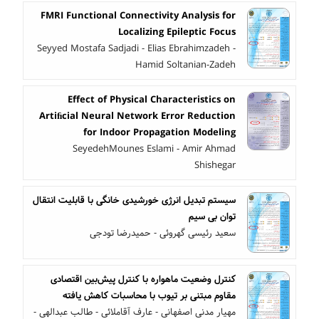
FMRI Functional Connectivity Analysis for
Localizing Epileptic Focus
Seyyed Mostafa Sadjadi - Elias Ebrahimzadeh -
Hamid Soltanian-Zadeh
Effect of Physical Characteristics on
Artiﬁcial Neural Network Error Reduction
for Indoor Propagation Modeling
SeyedehMounes Eslami - Amir Ahmad
Shishegar
سیستم تبدیل انرژی خورشیدی خانگی با قابلیت انتقال
توان بی سیم
سعید رئیسی گهروئی - حمیدرضا تودجی
کنترل وضعیت ماهواره با کنترل پیش‌بین اقتصادی
مقاوم مبتنی بر تیوب با محاسبات کاهش یافته
مهیار مدنی اصفهانی - عارف آقاملائی - طالب عبدالهی -