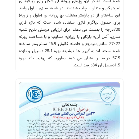
شده است که در آن، پچ‌های پروانه ای شکل روی زیرلایه ای
غیرهمگن و متناوب چاپ شده‌اند. در شبیه سازی سلول واحد
این ساختار، از دو پارامتر مختلف پچ پروانه ای (طول و زاویه)
برای حصول دیاگرام فازی استفاده شده است که بازه فازی
700درجه را بدست می دهند. برای ارزیابی درستی نتایج شبیه
سازی، آنتن آرایه بازتابی با زیرلایه متناوب و با مساحت روزنه
27×27 سانتی‌مترمربع و فاصله کانونی 26.9 سانتی‌متر ساخته
شده است. اندازه گیری ها، بیشینه بهره 28.1 دسیبل و بازده
57.5 درصد را نشان می دهد بطوری که پهنای باند بهره
1.5دسیبل آن 34درصد است.