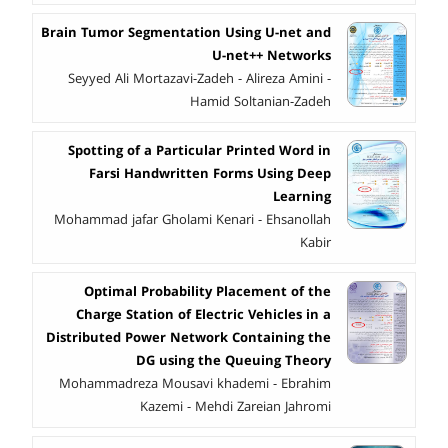
Brain Tumor Segmentation Using U-net and
U-net++ Networks
Seyyed Ali Mortazavi-Zadeh - Alireza Amini -
Hamid Soltanian-Zadeh
Spotting of a Particular Printed Word in
Farsi Handwritten Forms Using Deep
Learning
Mohammad jafar Gholami Kenari - Ehsanollah
Kabir
Optimal Probability Placement of the
Charge Station of Electric Vehicles in a
Distributed Power Network Containing the
DG using the Queuing Theory
Mohammadreza Mousavi khademi - Ebrahim
Kazemi - Mehdi Zareian Jahromi