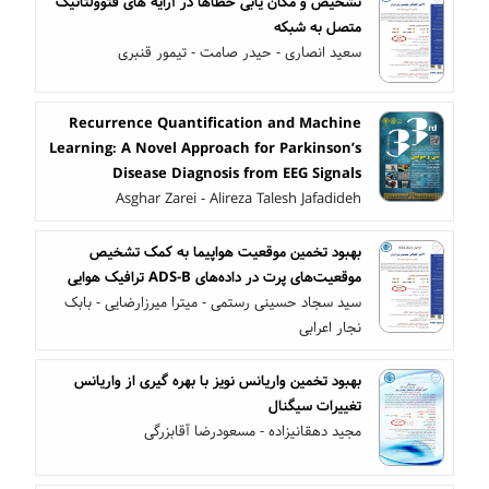
تشخیص و مکان یابی خطاها در آرایه های فتوولتائیک
متصل به شبکه
سعید انصاری - حیدر صامت - تیمور قنبری
Recurrence Quantification and Machine
Learning: A Novel Approach for Parkinson’s
Disease Diagnosis from EEG Signals
Asghar Zarei - Alireza Talesh Jafadideh
بهبود تخمین موقعیت هواپیما به کمک تشخیص
موقعیت‌های پرت در داده‌های ADS-B ترافیک هوایی
سید سجاد حسینی رستمی - میترا میرزارضایی - بابک
نجار اعرابی
بهبود تخمین واریانس نویز با بهره گیری از واریانس
تغییرات سیگنال
مجید دهقانیزاده - مسعودرضا آقابزرگی