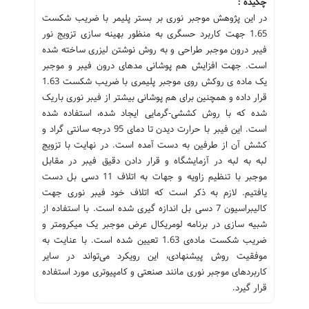
چکیده :
در این پژوهش موجبر نوری بر بستر پلیمر با ضریب شکست
1.65 جهت کاربرد حسگری به منظور بهینه سازی تزویج نور
فیبر درون موجبر طراحی و به روش نوشتن لیزری ساخته شده
است. جهت افزایش هم پوشانی مدهای درون فیبر و موجبر
یک ماده ی روکش روی موجبر پلیمری با ضریب شکست 1.63
قرار داده و همچنین برای هم پوشانی بیشتر از فیبر نوری باریک
شده که با روش کششی-گرمایی ایجاد شده، استفاده شده
است. این فیبر با حرارت دیدن تا دمای 95 درجه سانتی گراد و
کشش آن از طرفین به دست آمده است. در نهایت با تزویج
لبه به لبه در آزمایشگاه و قرار دادن دقیق فیبر در مقابل
موجبر با تنظیم زاویه و جهات به اتلاف 11 دسی بل دست
یافتیم. لازم به ذکر است که اتلاف خود فیبر نوری جهت
کالیبراسیون 7 دسی بل اندازه گیری شده است. با استفاده از
شبیه سازی در برنامه لومریکال عرض موجبر یک میکرومتر و
ضریب شکست ماده‌ی 1.63 تعیین شده‌ است. با عنایت به
موفقیت روش پیشنهادی، این رویکرد می‌تواند در سایر
کاربردهای موجبر نوری مانند صنعتی و کامپیوتری مورد استفاده
قرار گیرد.