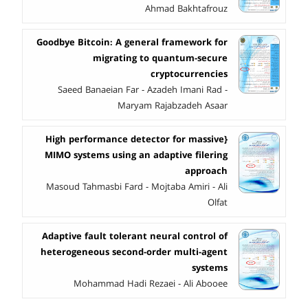
Ahmad Bakhtafrouz
Goodbye Bitcoin: A general framework for
migrating to quantum-secure
cryptocurrencies
Saeed Banaeian Far - Azadeh Imani Rad -
Maryam Rajabzadeh Asaar
{High performance detector for massive
MIMO systems using an adaptive filering
approach
Masoud Tahmasbi Fard - Mojtaba Amiri - Ali
Olfat
Adaptive fault tolerant neural control of
heterogeneous second-order multi-agent
systems
Mohammad Hadi Rezaei - Ali Abooee