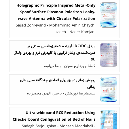
Holographic Principle Inspired Metal-Only
Spoof Surface Plasmon Polariton Leaky-
wave Antenna with Circular Polarization
Sajjad Zohrevand - Mohammad Amin Chaychi
zadeh - Nader Komjani
مبدل DC/DC افزاینده شبه‌رزونانسی مبتنی بر
ضرب‌کننده‌ی ولتاژ ترکیبی با کلیدزنی نرم و بهره‌ی ولتاژ
بالا
کوشا چوبداری عمران - رضا بیرانوند
پیچش زمانی عمیق برای انطباق چندگانه سری های
زمانی
سیدعلیرضا نوربخش - نرجس الهدی محمدزاده
Ultra-wideband RCS Reduction Using
Checkerboard Configuration of Bed of Nails
Sadegh Sarjoughian - Mohsen Maddahali -