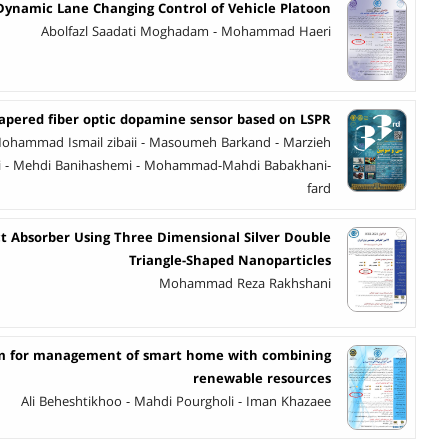
Dynamic Lane Changing Control of Vehicle Platoon
Abolfazl Saadati Moghadam - Mohammad Haeri
tapered fiber optic dopamine sensor based on LSPR
Mohammad Ismail zibaii - Masoumeh Barkand - Marzieh
i - Mehdi Banihashemi - Mohammad-Mahdi Babakhani-
fard
ct Absorber Using Three Dimensional Silver Double
Triangle-Shaped Nanoparticles
Mohammad Reza Rakhshani
tem for management of smart home with combining
renewable resources
Ali Beheshtikhoo - Mahdi Pourgholi - Iman Khazaee