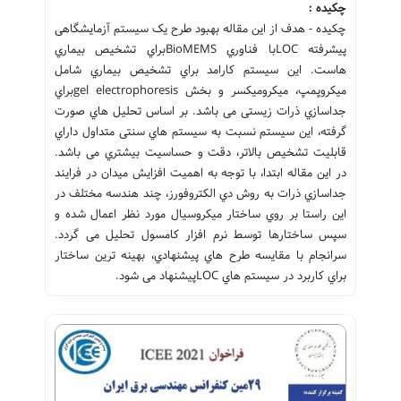
چکیده :
چکیده - هدف از این مقاله بهبود طرح یک سیستم آزمایشگاهی
پیشرفته LOCبا فناوري BioMEMSبراي تشخیص بیماري
هاست. این سیستم کارامد براي تشخیص بیماري شامل
میکروپمپ، میکرومیکسر و بخش gel electrophoresisبراي
جداسازي ذرات زیستی می باشد. بر اساس تحلیل هاي صورت
گرفته، این سیستم نسبت به سیستم هاي سنتی متداول داراي
قابلیت تشخیص بالاتر، دقت و حساسیت بیشتري می باشد.
در این مقاله ابتدا، با توجه به اهمیت افزایش میدان در فرایند
جداسازي ذرات به روش دي الکتروفورز، چند هندسه مختلف در
این راستا بر روي ساختار میکروسیال مورد نظر اعمال شده و
سپس ساختارها توسط نرم افزار کامسول تحلیل می گردد.
سرانجام با مقایسه طرح هاي پیشنهادي، بهینه ترین ساختار
براي کاربرد در سیستم هاي LOCپیشنهاد می شود.