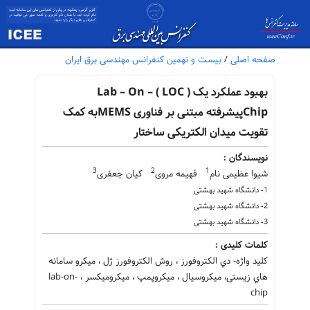
صفحه اصلی
/
بیست و نهمین کنفرانس مهندسی برق ایران
بهبود عملکرد یک ( LOC ) Lab – On –
Chipپیشرفته مبتنی بر فناوری MEMSبه کمک
تقویت میدان الکتریکی ساختار
نویسندگان :
3
2
1
شیوا عظیمی نام
فهیمه مروی
کیان جعفری
1- دانشگاه شهید بهشتی
2- دانشگاه شهید بهشتی
3- دانشگاه شهید بهشتی
کلمات کلیدی :
کلید واژه- دي الکتروفورز ، روش الکتروفورز ژل ، میکرو سامانه
هاي زیستی، میکروسیال ، میکروپمپ ، میکرومیکسر ، lab-on-
chip