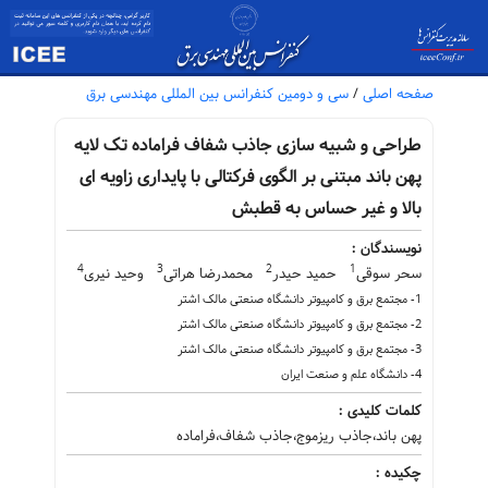
صفحه اصلی
/
سی و دومین کنفرانس بین المللی مهندسی برق
طراحی و شبیه سازی جاذب شفاف فراماده تک لایه
پهن باند مبتنی بر الگوی فرکتالی با پایداری زاویه ای
بالا و غیر حساس به قطبش
نویسندگان :
4
3
2
1
سحر سوقی
حمید حیدر
محمدرضا هراتی
وحید نیری
1- مجتمع برق و کامپیوتر دانشگاه صنعتی مالک اشتر
2- مجتمع برق و کامپیوتر دانشگاه صنعتی مالک اشتر
3- مجتمع برق و کامپیوتر دانشگاه صنعتی مالک اشتر
4- دانشگاه علم و صنعت ایران
کلمات کلیدی :
پهن باند،جاذب ریزموج،جاذب شفاف،فراماده
چکیده :