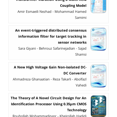
Coupling Model
Amir Esmaeili Nezhad - Mohammad Hamed
Samimi
An event-triggered distributed consensus
information filter for target tracking in
sensor networks
Sara Giyani - Behrouz Safarinejadian - Sajad
Shamsi
A New High Voltage Gain Non-isolated DC-
DC Converter
Ahmadreza Ghanaatian - Reza Takarli - Abolfazl
Vahedi
The Theory of A Novel Circuit Design For An
Identification Processor Using 0.35µm CMOS
Technology
Rouhollah Mohammadinasr - Kheirollah Hadidi