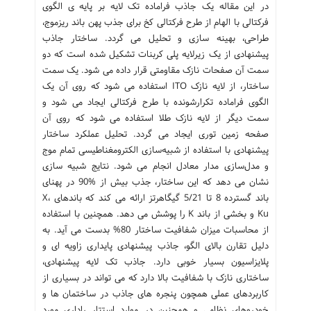
در این مقاله یک جاذب فراماده تک لایه بر پایه ی الگوی
فرکتالی با الهام از طرح فرکتالی کخ برای جذب پهن باند ریزموج،
طراحی، بهینه سازی و تحلیل می گردد. ساختار جاذب
پیشنهادی از یک زیرلایه پلی کربنات تشکیل شده است که دو
سمت آن صفحات نازک مقاومتی قرار داده می شود. یک سمت
ساختار، از لایه نازک ITO استفاده می شود که روی آن یک
الگوی فراماده تکرارشونده با طرح فرکتالی ایجاد می شود و
سمت دیگر از لایه نازک طلا استفاده می شود که روی آن
صفحه زمین توری ایجاد می گردد. تحلیل عملکرد ساختار
پیشنهادی با استفاده از شبیه‌سازی الکترومغناطیسی تمام موج
و مدل‌سازی مدار معادل انجام می شود. نتایج شبیه سازی
نشان می دهد که این ساختار، جذب بیش از %90 در پهنای
باند گسترده 8 تا 5/21 گیگاهرتز ارائه می کند که باندهای X،
Ku و بخشی از باند K را پوشش می دهد. همچنین با استفاده
از محاسبات میزان شفافیت ساختار 80% بدست می آید. به
دلیل تقارن بالای الگو، جاذب پیشنهادی پایداری زاویه ای و
پلایزاسیون بسیار خوبی دارد. جاذب تک لایه پیشنهادی،
ساختاری نازک با شفافیت بالا دارد که می تواند در بسیاری از
کاربردهای عملی همچون پنجره های جاذب در ساختمان ها و
خودروهای نظامی و همچنین در موارد استتار راداری مورد