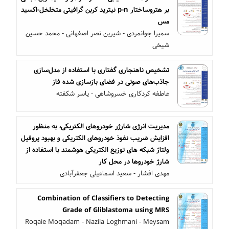
بر هتروساختار p-n نیترید کربن گرافیتی متخلخل-اکسید
مس
سمیرا جوانمردی - شیرین نصر اصفهانی - محمد حسین
شیخی
تشخیص ناهنجاری گفتاری با استفاده از مدل‌سازی
جاذب‌های صوتی در فضای بازسازی شده فاز
عاطفه کردکاری خسروشاهی - یاسر شکفته
مدیریت انرژی شارژر خودروهای الکتریکی، به منظور
افزایش ضریب نفوذ خودروهای الکتریکی و بهبود پروفیل
ولتاژ شبکه های توزیع الکتریکی هوشمند با استفاده از
شارژ خودروها در محل کار
مهدی افشار - سعید اسماعیلی جعفرآبادی
Combination of Classifiers to Detecting
Grade of Gliblastoma using MRS
Roqaie Moqadam - Nazila Loghmani - Meysam