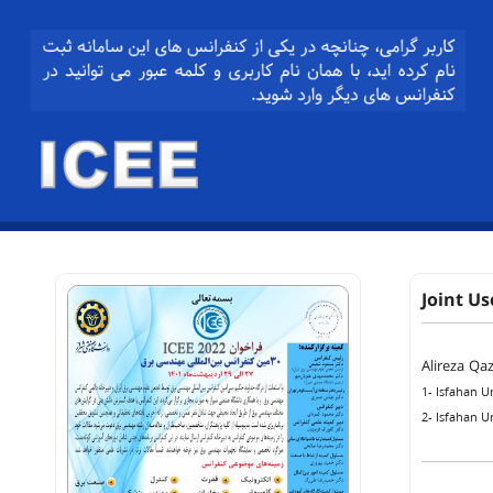
Joint U
Alireza Qa
1- Isfahan U
2- Isfahan U