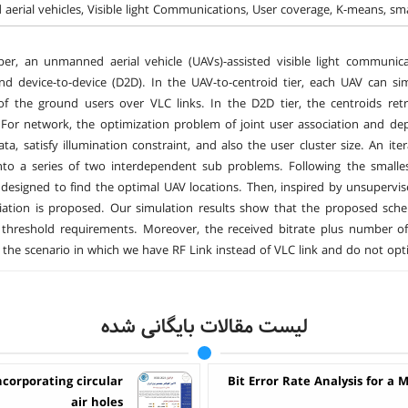
erial vehicles, Visible light Communications, User coverage, K-means, smal
per, an unmanned aerial vehicle (UAVs)-assisted visible light communi
nd device-to-device (D2D). In the UAV-to-centroid tier, each UAV can s
of the ground users over VLC links. In the D2D tier, the centroids re
or network, the optimization problem of joint user association and de
ata, satisfy illumination constraint, and also the user cluster size. An it
nto a series of two interdependent sub problems. Following the smalle
designed to find the optimal UAV locations. Then, inspired by unsupervis
iation is proposed. Our simulation results show that the proposed sch
r threshold requirements. Moreover, the received bitrate plus number
the scenario in which we have RF Link instead of VLC link and do not opt
لیست مقالات بایگانی شده
ncorporating circular
Bit Error Rate Analysis for 
air holes