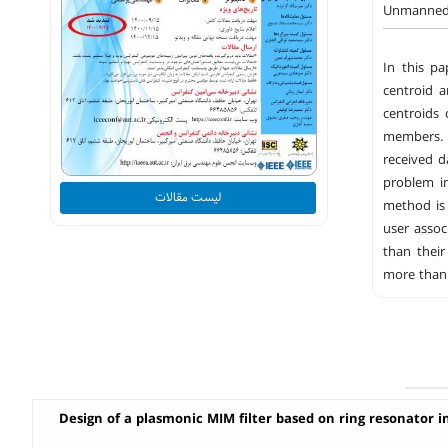
Unmanned a
In this pa
centroid a
centroids 
members. F
received d
problem i
لیست مقالات
method is 
user assoc
than thei
more than 
Design of a plasmonic MIM filter based on ring resonator i