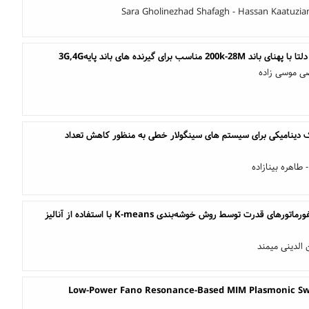
Sara Gholinezhad Shafagh - Hassan Kaatuz
مبدل زمان پیوسته سیگما دلتا با پهنا
فائزه جسور ق
طراحی قانون رویداد-تحریک دینامیکی برای سیستم های سینگولار 
سیدمحمدرضا احم
طبقه‌بندی خطاهای ترانسفورماتورهای قدرت توسط روش خوشه‌بندی K-means با استفاده از آنالیز
ناصر کیانی مه
Low-Power Fano Resonance-Based MIM Plasmonic Swi