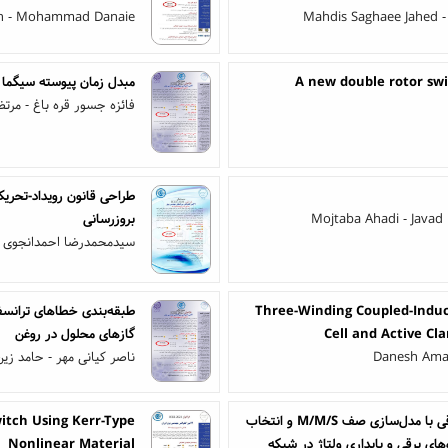
ian - Mohammad Danaie
Mahdis Saghaee Jahed 
ی باند 200k-28M مناسب برای گیرنده های باند پایه3G,4G
A new double rotor sw
ره باغ - مرتضی موسی زاده
خطی به منظور کاهش تعداد
بروزرسانی
Mojtaba Ahadi - Javad
دانجوی - طاهره بینازاده
Three-Winding Coupled-Induc
گازهای محلول در روغن
Cell and Active Cl
ر - حامد زین الدینی میمند
Danesh Amani
tch Using Kerr-Type
تخصیص بهینه نصب خازن‌ها و ایستگاه‌های شارژ خودروهای برقی با مدل‌سازی صف M/M/S و انتخاب
Nonlinear Material
گره‌های کاندید مبتنی بر شاخص‌ها