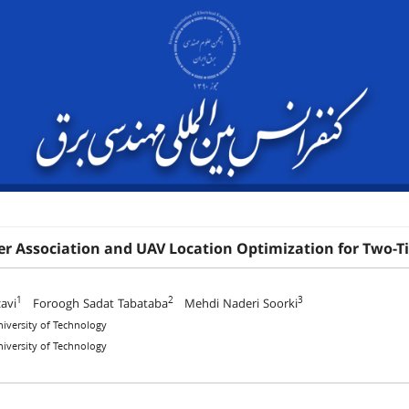
ser Association and UAV Location Optimization for Two-
1
2
3
zavi
Foroogh Sadat Tabataba
Mehdi Naderi Soorki
niversity of Technology
niversity of Technology