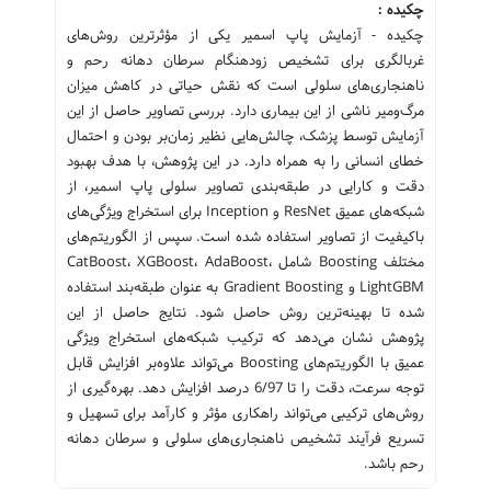
چکیده :
چکيده - آزمایش پاپ اسمیر یکی از مؤثرترین روش‌های
غربالگری برای تشخیص زودهنگام سرطان دهانه رحم و
ناهنجاری‌های سلولی است که نقش حیاتی در کاهش میزان
مرگ‌ومیر ناشی از این بیماری دارد. بررسی تصاویر حاصل از این
آزمایش توسط پزشک، چالش‌هایی نظیر زمان‌بر بودن و احتمال
خطای انسانی را به همراه دارد. در این پژوهش، با هدف بهبود
دقت و کارایی در طبقه‌بندی تصاویر سلولی پاپ اسمیر، از
شبکه‌های عمیق ResNet و Inception برای استخراج ویژگی‌های
باکیفیت از تصاویر استفاده شده است. سپس از الگوریتم‌های
مختلف Boosting شامل CatBoost، XGBoost، AdaBoost،
LightGBM و Gradient Boosting به عنوان طبقه‌بند استفاده
شده تا بهینه‌ترین روش حاصل شود. نتایج حاصل از این
پژوهش نشان می‌دهد که ترکیب شبکه‌های استخراج ویژگی
عمیق با الگوریتم‌های Boosting می‌تواند علاوه‌بر افزایش قابل
توجه سرعت، دقت را تا 6/97 درصد افزایش دهد. بهره‌گیری از
روش‌های ترکیبی می‌تواند راهکاری مؤثر و کارآمد برای تسهیل و
تسریع فرآیند تشخیص ناهنجاری‌های سلولی و سرطان دهانه
رحم باشد.