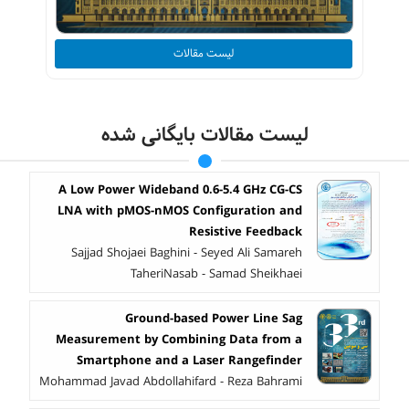
لیست مقالات
لیست مقالات بایگانی شده
A Low Power Wideband 0.6-5.4 GHz CG-CS
LNA with pMOS-nMOS Configuration and
Resistive Feedback
Sajjad Shojaei Baghini - Seyed Ali Samareh
TaheriNasab - Samad Sheikhaei
Ground-based Power Line Sag
Measurement by Combining Data from a
Smartphone and a Laser Rangefinder
Mohammad Javad Abdollahifard - Reza Bahrami