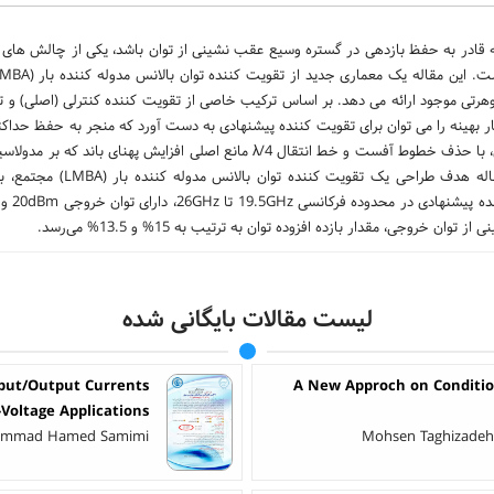
که قادر به حفظ بازدهی در گستره وسیع عقب نشینی از توان باشد، یکی از چالش های
اسیک و تقویت کننده توان دوهرتی موجود ارائه می دهد. بر اساس ترکیب خاصی از تقویت کننده کنترلی (اصلی)
بار بهینه را می توان برای تقویت کننده پیشنهادی به دست آورد که منجر به حفظ حداکث
گستره وسیعی از عقب نشینی از توان (بیش از 9dB) می شود. علاوه بر این، با حذف خطوط آفست و خط انتقال λ/4 مانع اصلی افزایش په
مبتنی بر دوهرتی تحمیل شده است، برداشته می‌شود. بنابراین در این مقاله هد
تکنولوژی CMOS 0.18um و 
لیست مقالات بایگانی شده
nput/Output Currents
A New Approch on Conditio
-Voltage Applications
Mohammad Hamed Samimi
Mohsen Taghizadeh K