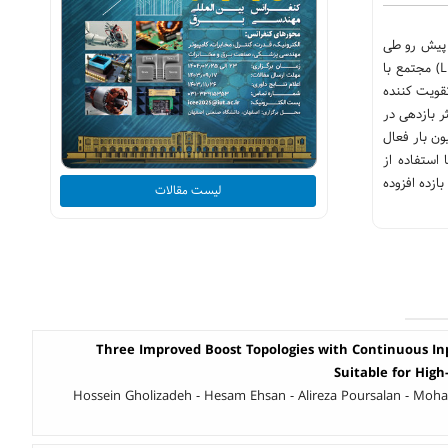
 پیش رو طی
سالیان اخیر بوده است و مطالعات بسیاری در این زمینه صورت گرفته است. این مقاله یک معماری جدید از تقویت کننده توان بالانس مدوله کننده بار (LMBA) مجتمع با
 و تقویت کننده
ر بازدهی در
نای باند که بر مدولاسیون بار فعال
ف طراحی یک تقویت کننده توان بالانس مدوله کننده بار (LMBA) مجتمع، با استفاده از
در امواج میلی متری (باند K) است. تقویت‌کننده پیشنهادی در محدوده فرکانسی 19.5GHz تا 26GHz، دارای توان خروجی 20dBm و بازده افزوده
لیست مقالات
Three Improved Boost Topologies with Continuous I
Suitable for High
Hossein Gholizadeh - Hesam Ehsan - Alireza Poursalan - 