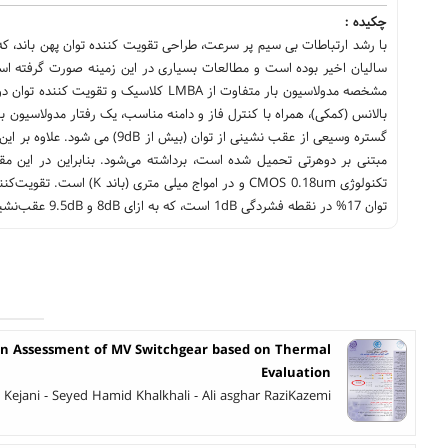
چکیده :
با رشد ارتباطات بی سیم پر سرعت، طراحی تقویت کننده توان پهن باند، 
مشخصه مدولاسیون بار متفاوت از LMBA کل
بالانس (کمکی)، همراه با کنترل فاز و دامنه مناسب، یک رفتار مدولاسیون 
توان 17% در نقطه فشردگی 1dB است، که به ازای 8dB و 9.5dB عقب‌نشینی از توان خروجی، مقدار بازده افزوده توان به ترتیب به 15% و 13.5% می‌رسد.
n Assessment of MV Switchgear based on Thermal
Evaluation
ejani - Seyed Hamid Khalkhali - Ali asghar RaziKazemi