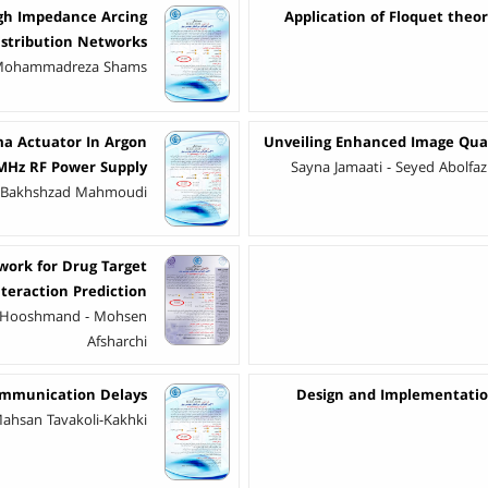
gh Impedance Arcing
Application of Floquet theo
Distribution Networks
 Mohammadreza Shams
sma Actuator In Argon
Unveiling Enhanced Image Qual
MHz RF Power Supply
Sayna Jamaati - Seyed Abolf
di Bakhshzad Mahmoudi
work for Drug Target
nteraction Prediction
en Hooshmand - Mohsen
Afsharchi
Communication Delays
Design and Implementation
ahsan Tavakoli-Kakhki