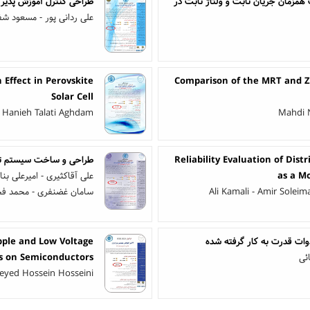
یه سازی مبدل رزونانسی LC-LC با قابلیت همزمان جریان ثابت و ولتاژ ثابت در
طراحی کنترل آموزش پذیر 
علی ردانی پور - مسعود ش
Effect in Perovskite
Comparison of the MRT and Z
Solar Cell
 Hanieh Talati Aghdam
Mahdi N
Reliability Evaluation of Dist
طراحی و ساخت سیستم تصویربرداری SAR دا
as a Mo
علی آقاکثیری - امیرعلی بن
Ali Kamali - Amir Solei
سامان غضنفری - محمد فخا
وات قدرت به کار گرفته شده
pple and Low Voltage
ئی
ss on Semiconductors
eyed Hossein Hosseini