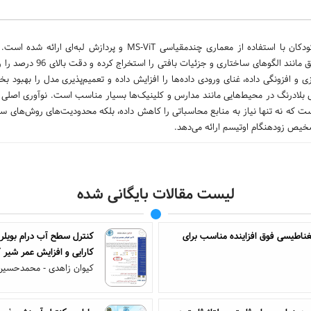
در این مقاله، یک روش نوآورانه برای شناسایی اوتیسم از تصاویر چهره کودکان با استفاده از معماری چندمقیاسی MS-ViT و 
بهره‌گیری از قابلیت‌های پردازش چندمقیاسی، توانسته است ویژگی‌های دقیق م
سازی و افزونگی داده، غنای ورودی داده‌ها را افزایش داده و تعمیم‌پذیری مدل را بهبود 
ن استنتاج 181 میلی‌ثانیه، برای کاربردهای بلادرنگ در محیط‌هایی مانند مدارس و کلینیک‌ها بسیار مناسب است. نوآوری 
‌سازی پردازش لبه‌ای است که نه تنها نیاز به منابع محاسباتی را کاهش داده، بلکه محدودیت‌های روش‌ها
تشخیص زودهنگام اوتیسم ارائه می‌دهد.
لیست مقالات بایگانی شده
ک هسته مغناطیسی فوق افزاینده مناسب برای
کنترل سطح آب درام بویلر 
کارایی و افزایش عمر شیر کنترلی (م
کیوان زاهدی - محمدحسی