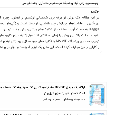
اوتیسم،پردازش لبه‌ای،شبکه ترنسفومر،معماری چندمقیاسی
چکیده :
Kaggle به دست آورد. استفاده از تکنیک‌های پیش‌پردازش مانند نرمال‌
علاوه بر دقت بالا، این روش با زما
ترکیب معماری پیشرفته MS-ViT با تکنیک‌های بهینه
و کارایی را نیز برطرف کرده است. این مدل یک ابزار قدرتمند و مؤثر برای 
ارائه یک مبدل DC-DC منبع امپدانسی تک سوئیچه ت
استفاده در کاربرد های انرژی نو
معصومه پرستش - سجاد رستمی