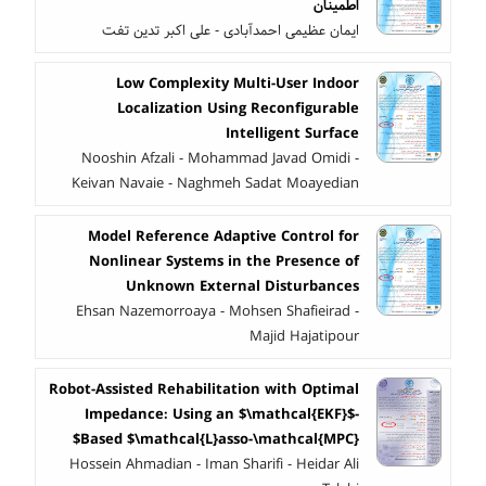
اطمینان
ایمان عظیمی احمدآبادی - علی اکبر تدین تفت
Low Complexity Multi-User Indoor
Localization Using Reconfigurable
Intelligent Surface
Nooshin Afzali - Mohammad Javad Omidi -
Keivan Navaie - Naghmeh Sadat Moayedian
Model Reference Adaptive Control for
Nonlinear Systems in the Presence of
Unknown External Disturbances
Ehsan Nazemorroaya - Mohsen Shafieirad -
Majid Hajatipour
Robot-Assisted Rehabilitation with Optimal
Impedance: Using an $\mathcal{EKF}$-
Based $\mathcal{L}asso-\mathcal{MPC}$
Hossein Ahmadian - Iman Sharifi - Heidar Ali