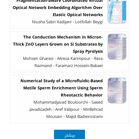
Fragmentation-aware Coordinated Virtual
Optical Network Embedding Algorithm Over
Elastic Optical Networks
Niusha Sabri Kadijani - Lotfollah Beygi
The Conduction Mechanism in Micron-
Thick ZnO Layers Grown on Si Substrates by
Spray Pyrolysis
Mohsen Gharesi - Alireza Karimpour - Reza
Razmand - Faramarz Hossein-Babaei
Numerical Study of a Microfluidic-Based
Motile Sperm Enrichment Using Sperm
Rheotactic Behavior
Mohammadjavad Bouloorchi - Saeed
Javadizadeh - Aref Valipour - MirBehrad
Mousavi - Majid Badieirostami
بیشتر