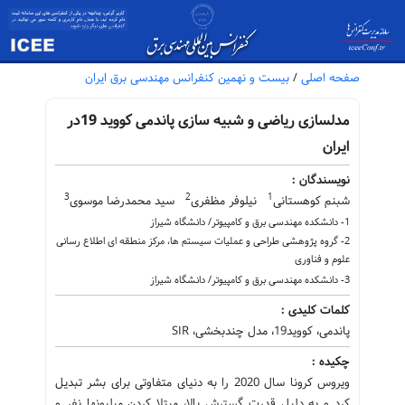
صفحه اصلی
/
بیست و نهمین کنفرانس مهندسی برق ایران
مدلسازی ریاضی و شبیه سازی پاندمی کووید 19در
ایران
نویسندگان :
3
2
1
شبنم کوهستانی
نیلوفر مظفری
سید محمدرضا موسوی
1- دانشکده مهندسی برق و کامپیوتر/ دانشگاه شیراز
2- گروه پژوهشی طراحی و عملیات سیستم ها، مرکز منطقه ای اطلاع رسانی
علوم و فناوری
3- دانشکده مهندسی برق و کامپیوتر/ دانشگاه شیراز
کلمات کلیدی :
پاندمی، کووید19، مدل چندبخشی، SIR
چکیده :
ویروس کرونا سال 2020 را به دنیای متفاوتی برای بشر تبدیل
کرد و به دلیل قدرت گسترش بالا، مبتلا کردن میلیونها نفر و