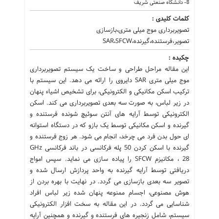
8- دانشگاه صنعتی شریف
کلمات کلیدی :
تصویربرداری موج میلی متری،بازسازی
تصویر،فرستنده،گیرنده،SAR،SFCW
چکیده :
این مقاله مراحل طراحی و ساخت یک سیستم تصویربرداری
موج میلی متری SAR دایروی را ارائه می دهد. این سیستم با
ترکیب اسکن مکانیکی و الکترونیکی، برای تشخیص اشیاء پنهان
در زیر لباس، به صورت سه بعدی تصویربرداری می کند. اسکن
الکترونیکی توسط آرایه های آنتن سوئیچ شونده فرستنده و
گیرنده و اسکن مکانیکی توسط یک بازو که در دستگاه استوانه
ای حول بدن فرد می چرخد، انجام می شود. هر زوج فرستنده و
گیرنده با اسکن کردن 50 پله فرکانسی در باند فرکانسی GHz
28 ، مکانیزم SFCW را پیاده سازی می نماید. سپس امواج
دریافتی توسط آرایه گیرنده به واحد پردازش ارسال شده و
تصویر سه بعدی بازسازی می گردد. در نهایت با بهره بردن از
هوش مصنوعی، اجسام ممنوعه پنهان شده زیر لباس افراد
شناسایی می گردد. در این مقاله به سخت افزار الکترونیکی
سیستم، شامل زنجیره های فرستنده و گیرنده و همچنین آرایه