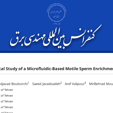
al Study of a Microfluidic-Based Motile Sperm Enrichme
1
2
3
javad Bouloorchi
Saeed Javadizadeh
Aref Valipour
MirBehrad Mou
y of Tehran
y of Tehran
y of Tehran
y of Tehran