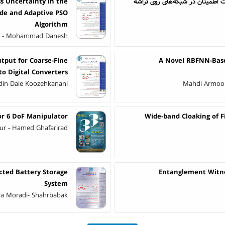
 اطمینان در شبکه‌های روی تراشه
s Uncertainty in the
ode and Adaptive PSO
Algorithm
ri - Mohammad Danesh
tput for Coarse-Fine
A Novel RBFNN-Based
to Digital Converters
ddin Daie Koozehkanani
Mahdi Armoon 
or 6 DoF Manipulator
Wide-band Cloaking of F
ur - Hamed Ghafarirad
cted Battery Storage
Entanglement Witne
System
ra Moradi- Shahrbabak