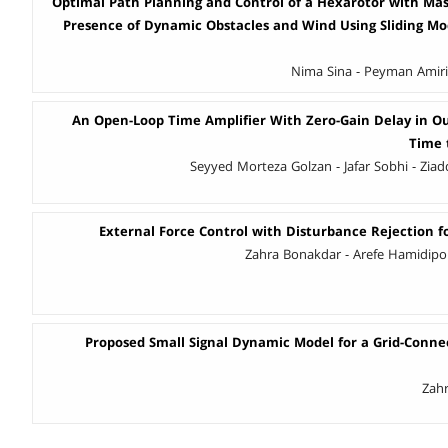
Optimal Path Planning and Control of a Hexarotor with Mas
Presence of Dynamic Obstacles and Wind Using Sliding M
Nima Sina - Peyman Ami
An Open-Loop Time Amplifier With Zero-Gain Delay in Ou
Time 
Seyyed Morteza Golzan - Jafar Sobhi - Zia
External Force Control with Disturbance Rejection f
Zahra Bonakdar - Arefe Hamidipo
Proposed Small Signal Dynamic Model for a Grid-Conne
Zah