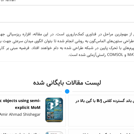
y of Tehran
 از مهم‌ترین مراحل در فناوری کمک‌باروری است. در این مقاله، افزاره ریزسیالی ج
اره، طراحی ستون‌های الماس‌گون به روشی انجام شده تا بتوان الگوی میدان سرعتی جهت ب
پرم‌های با تحرک پایین در شبکه طراحی شده به دام خواهند افتاد. فرضیه مبنی بر کارآی
لیست مقالات بایگانی شده
طراحی و ساخت تقویت کننده توان اصلاح شده مقاومتی-راکتیوی باند گسترده کلاس B/J با گین بالا در
c objects using semi-
explicit MoM
 Amir Ahmad Shishegar