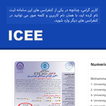
Numeric
Mohammad
1- Universit
2- Universit
3- Universit
4- Universit