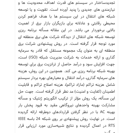
تجدیدساختار در سیستم های قدرت اهداف، محدودیت ها و
نیازمندی های جدیدی را پدید آورده است. تقویت و یا توسعه
شبکه های انتقال در این سیستم ها با هدف فراهم کردن
محیطی رقابتی و عادلانه برای بازیگران بازار برق از اهمیت
بالایی برخوردار می باشد. در این مقاله مسأله برنامه ریزی
توسعه شبکه های انتقال از دیدگاه شرکت های برق منطقه ای
مورد توجه قرار گرفته است. در روش پیشنهادی شرکت برق
منطقه ای به عنوان یک مجموعه مستقل که قادر به سرمایه
گذاری و ارائه خدمات به شرکت مدیریت شبکه (ISO) است،
جهت افزایش سود و درآمد حاصل از ترانزیت برق برای توسعه
بهینه شبکه برنامه ریزی می کند. همچنین در این روش، هزینه
های سرمایه گذاری، درآمد انتقال و معیارهای بهره بردار سیستم
شامل هزینه تراکم (مازاد تراکم)، هزینه اصلاح تراکم و قابلیت
اطمینان (کفایت و امنیت) مد نظر قرار گرفته است. جهت حل
این مسأله، یک روش مؤثر از ترکیب الگوریتم ژنتیک و مسأله
مشارکت بهینه واحدهای نیروگاهی مقید به قیود پخش بار
بهینه AC با در نظر گرفتن قراردادهای دوطرفه ارائه گردیده
است. در نهایت روش پیشنهادی بر روی شبکه 24 باسه IEEE
RTS در اعمال گردیده و نتایج شبیه‌سازی مورد ارزیابی قرار
می‌گیرد.