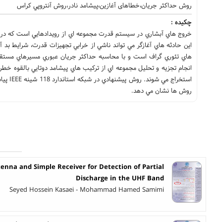
روش حداکثر جریان،خطاهای آغازین،پیشامد نادر،روش آنتروپي كراس
چکیده :
خروج هاي آبشاري در سيستم قدرت مجموعه اي از رويدادهايي است كه در ا
اين حادثه هاي آغازگر مي تواند ناشي از خرابي تجهيزات قدرت، شرايط بد آ
هاي تئوري گراف است و با محاسبه حداكثر جريان عبوري مسيرهاي مستقل بي
انجام تجزيه و تحليل مجموعه اي از تركيب هاي پيشامد دوتايي بالقوه خط
استخرا
روش ها نشان مي دهد.
tenna and Simple Receiver for Detection of Partial
Discharge in the UHF Band
Seyed Hossein Kasaei - Mohammad Hamed Samimi