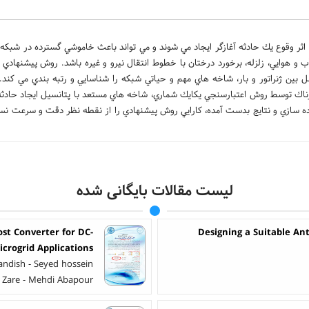
ثر وقوع يك حادثه آغازگر ايجاد مي شوند و مي تواند باعث خاموشي گسترده در شبكه 
ب و هوايي، زلزله، برخورد درختان با خطوط انتقال نيرو و غيره باشد. روش پيشنهادي
ن ژنراتور و بار، شاخه هاي مهم و حياتي شبكه را شناسايي و رتبه بندي مي كند. از
رناك توسط روش اعتبارسنجي يكايك شماري، شاخه هاي مستعد با پتانسيل ايجاد حادثه 
ج مي شوند. روش پيشنهادي در شبكه استاندارد 118 شينه IEEE پياده سازي و نتايج بدست آمده، كارايي روش پيشنهادي را از نقطه نظر دقت و
لیست مقالات بایگانی شده
t Converter for DC-
Designing a Suitable An
icrogrid Applications
dish - Seyed hossein
 Zare - Mehdi Abapour