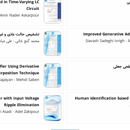
نی
d in Time-Varying LC
Circuit
 Amir Nader Askarpour
Improved Generative Adv
تشخیص حالت عادی و غیرع
Siavash Sadeghi Ivrigh 
محمد گنج خانی - علی عباس
سطحی جعلی
fier Using Derivative
rposition Technique
Rajaiyan - Mehdi Saberi
r with input Voltage
Human Identification based
Ripple Elimination
 Asadi - Adel Zakipour