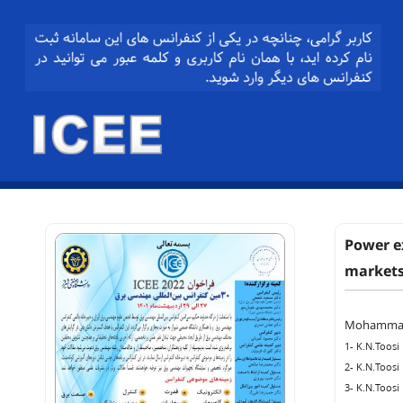
Power e
market
Mohammad 
1- K.N.Toosi
2- K.N.Toosi
3- K.N.Toosi