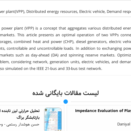
wer plant(VPP), Distributed energy resources, Electric vehicle, Demand res
l power plant (VPP) is a concept that aggregates various distributed ener
markets. This article presents an optimal operation of two VPPs connec
orages, combined heat and power (CHP), diesel generators, electric vehic
ts, controllable and uncontrollable loads. In addition to exchanging pow
y markets such as day-ahead (DA) and spinning reserve markets. Optimiz
blem, considering network, generation units, electric vehicles, and dema
so simulated on the IEEE 21-bus and 33-bus test network.
لیست مقالات بایگانی شده
Impedance Evaluation of Pl
تحلیل حرارتی لیزر تابنده 
بازتابشگر براگ
Daniyal
حسن هوشدار رستمی - وحی