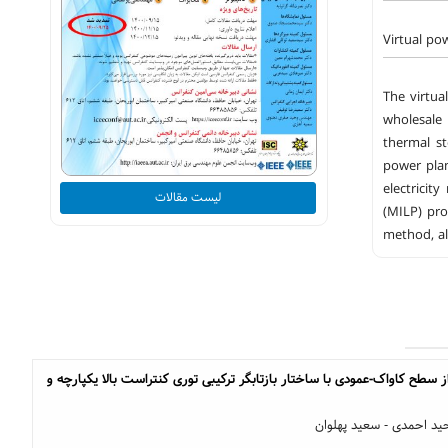
Virtual po
The virtua
wholesale 
thermal st
power plan
electricit
لیست مقالات
(MILP) pro
method, al
از سطح کاواک-عمودی با ساختار بازتابگر ترکیبی توری کنتراست بالا یکپارچه و
د احمدی - سعید پهلوان