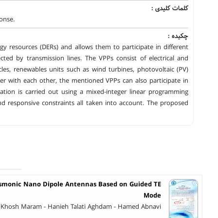
کلمات کلیدی :
ponse.
چکیده :
gy resources (DERs) and allows them to participate in different
ted by transmission lines. The VPPs consist of electrical and
les, renewables units such as wind turbines, photovoltaic (PV)
er with each other, the mentioned VPPs can also participate in
ation is carried out using a mixed-integer linear programming
nd responsive constraints all taken into account. The proposed
asmonic Nano Dipole Antennas Based on Guided TE
Mode
 Khosh Maram - Hanieh Talati Aghdam - Hamed Abnavi