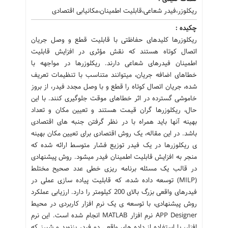
ریکلوزر،فیدر شعاعی،قابلیت اطمینان،مکان‏یابی اقتصادی
چکیده :
ریکلوزرها کلیدهای حفاظتی با قابلیت قطع و وصل جریان
اتصال کوتاه هستند که نقش مؤثری در افزایش قابلیت
اطمینان فیدرهای شعاعی دارند. ریکلوزرها در مواجهه با
خطاهای اضافه جریان، می‏توانند متناسب با تنظیمات تعریف
شده، جریان اتصال کوتاه را قطع و با وصل مجدد فیدر، از بروز
خاموشی گسترده در اثر خطاهای موقت جلوگیری کنند. با این
حال، ریکلوزرها گران قیمت هستند و تعیین مکان و تعداد
بهینه آن‏‏ها باید همراه با در نظر گرفتن جنبه‏ های اقتصادی
باشد. در این مقاله، یک روش اقتصادی برای تعیین مکان بهینه‏
ی ریکلوزرها در یک فیدر توزیع فشار متوسط ارائه شده که
منجر به افزایش قابلیت اطمینان فیدر می‏شود. روش پیشنهادی
در قالب یک مسئله برنامه‏ ریزی خطی عدد صحیح مختلط
(MILP) توسعه داده شده، که قابلیت پیاده‏ سازی عملی در
فیدرهای واقعی بزرگ بالای 200 کیلومتر را دارد. ارزیابی عملکرد
روش پیشنهادی، با توسعه‏ ی یک نرم افزار کاربردی در محیط
APP Designer نرم افزار MATLAB انجام شده است. این نرم
افزار، با استفاده از داده ‏های واقعی دو فیدر بزنوید و شیرز که