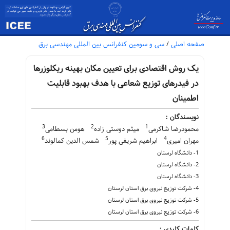
صفحه اصلی
/
سی و سومین کنفرانس بین المللی مهندسی برق
یک روش اقتصادی برای تعیین مکان بهینه ریکلوزرها
در فیدرهای توزیع شعاعی با هدف بهبود قابلیت
اطمینان
نویسندگان :
3
2
1
محمودرضا شاکرمی
میثم دوستی زاده
هومن بسطامی
6
5
4
مهران امیری
ابراهیم شریفی پور
شمس الدین کمالوند
1- دانشگاه لرستان
2- دانشگاه لرستان
3- دانشگاه لرستان
4- شرکت توزیع نیروی برق استان لرستان
5- شرکت توزیع نیروی برق استان لرستان
6- شرکت توزیع نیروی برق استان لرستان
کلمات کلیدی :