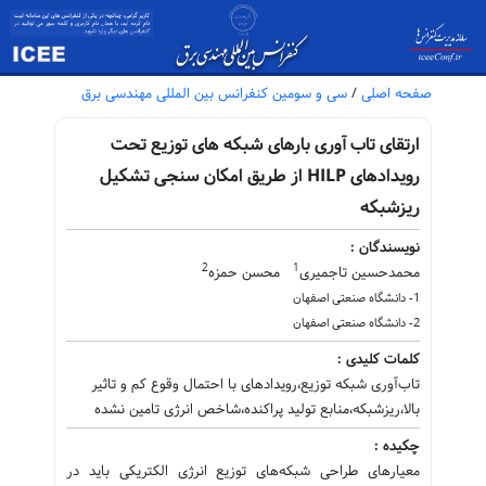
صفحه اصلی
/
سی و سومین کنفرانس بین المللی مهندسی برق
ارتقای تاب آوری بارهای شبکه های توزیع تحت
رویدادهای HILP از طریق امکان سنجی تشکیل
ریزشبکه
نویسندگان :
2
1
محمدحسین تاجمیری
محسن حمزه
1- دانشگاه صنعتی اصفهان
2- دانشگاه صنعتی اصفهان
کلمات کلیدی :
تاب‌آوری شبکه توزیع،رویدادهای با احتمال وقوع کم و تاثیر
بالا،ریزشبکه،منابع تولید پراکنده،شاخص انرژی تامین نشده
چکیده :
معیارهای طراحی شبکه‌های توزیع انرژی الکتریکی باید در