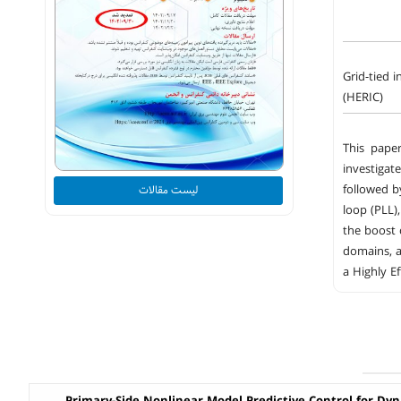
Grid-tied 
(HERIC)
This paper
investiga
followed b
لیست مقالات
loop (PLL),
the boost 
domains, a
a Highly E