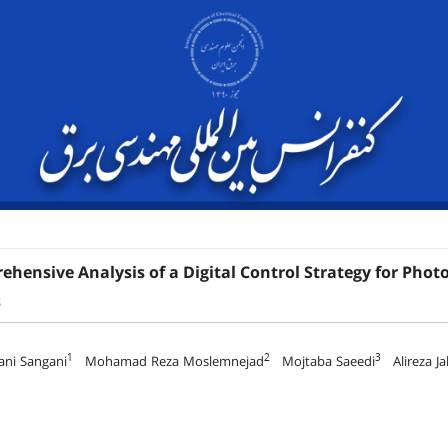
hensive Analysis of a Digital Control Strategy for Photo
s
1
2
3
ani Sangani
Mohamad Reza Moslemnejad
Mojtaba Saeedi
Alireza Jal