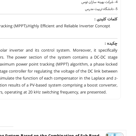
4- شرکت بهینه سازان توس
5- دانشگاه تربیت مدرس
کلمات کلیدی :
cking (MPPT)،Highly Efficient and Reliable Inverter Concept
چکیده :
lar inverter and its control system. Moreover, it specifically
ors. The power section of the system contains a DC-DC stage
a maximum power point tracking (MPPT) algorithm, a phase locked
ltage controller for regulating the voltage of the DC link between
simulate the function of each compensator in the Laplace and z-
ation results of a PV-based system comprising a boost converter,
rs, operating at 20 kHz switching frequency, are presented.