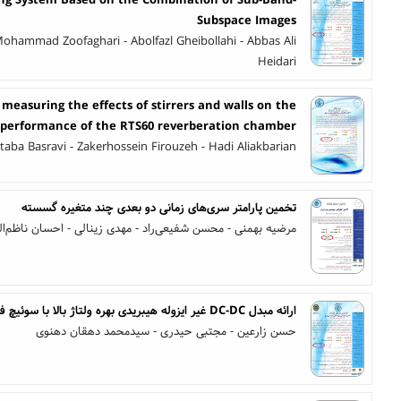
ng System Based on the Combination of Sub-Band-
Subspace Images
ammad Zoofaghari - Abolfazl Gheibollahi - Abbas Ali
Heidari
 measuring the effects of stirrers and walls on the
performance of the RTS60 reverberation chamber
taba Basravi - Zakerhossein Firouzeh - Hadi Aliakbarian
تخمین پارامتر سری‌های زمانی دو بعدی چند متغیره گسسته
مرضیه بهمنی - محسن شفیعی‌راد - مهدی زینالی - احسان ناظم‌الر
ارائه مبدل DC-DC غیر ایزوله هیبریدی بهره ولتاژ بالا با سوئیچ فعال سلفی
حسن زارعین - مجتبی حیدری - سیدمحمد دهقان دهنوی