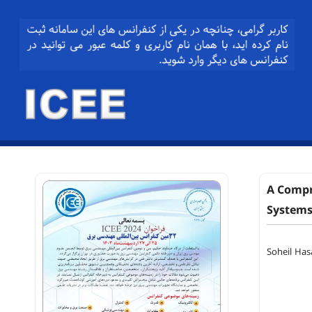
A Compre
System
Soheil Has