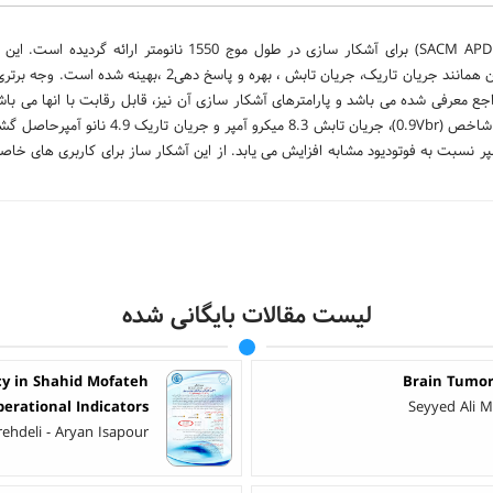
در این مقاله یک آشکارساز مبتنی بر پدیده شکست بهمنی (SACM APD InGaAs/Si) برای آشکار سازی در طول موج 1550 نا
ساختاری ساده، از حیث لایه ها تعریف و پارامتر های اصلی آشکار سازی آن همانند جریان تاریک، جریان تابش ، بهره و پ
 معرفی شده می باشد و پارامترهای آشکار سازی آن نیز، قابل رقابت با انها می باشد
بایاس حداقل %41 از دیگر مراجع تطبیقی درشرایط مشابه کمتر است. در شاخص (0.9Vbr)‌، جریان تابش 
 25 ولت جریان تابش 51 میکرو آمپر و جریان تاریک 21 نانو آمپر نسبت به فوتودیود مشابه افزایش می یابد. از این آشکار ساز برای کاربری ه
لیست مقالات بایگانی شده
ncy in Shahid Mofateh
Brain Tumor
erational Indicators
Seyyed Ali M
rehdeli - Aryan Isapour