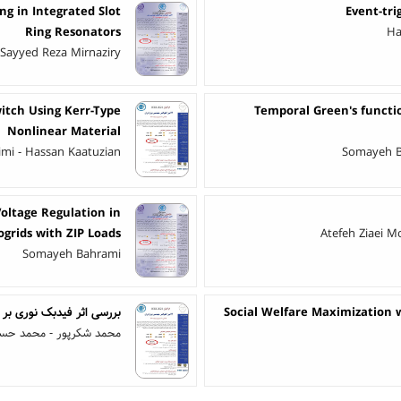
ng in Integrated Slot
Event-tri
Ring Resonators
Ha
- Sayyed Reza Mirnaziry
tch Using Kerr-Type
Temporal Green's functio
Nonlinear Material
imi - Hassan Kaatuzian
Somayeh B
Voltage Regulation in
ogrids with ZIP Loads
Atefeh Ziaei 
Somayeh Bahrami
Social Welfare Maximization
بررسی اثر فیدبک نوری بر
محمد شکرپور - محمد حسن