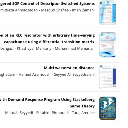
ggered SOF Control of Descriptor Switched Systems
midreza Ahmadzadeh - Masoud Shafiee - Iman Zamani
n of an RLC resonator with arbitrary time-varying
capacitance using differential transition matrix
oshgazi - Khashayar Mehrany - Mohammad Memarian
Multi wasserstien distance
Moghadam - Hamed Azarnoush - Seyyed Ali Seyyedsalehi
 with Demand Response Program Using Stackelberg
Game Theory
Mahtab Seyyedi - Ebrahim Pirmoradi - Turaj Amraee