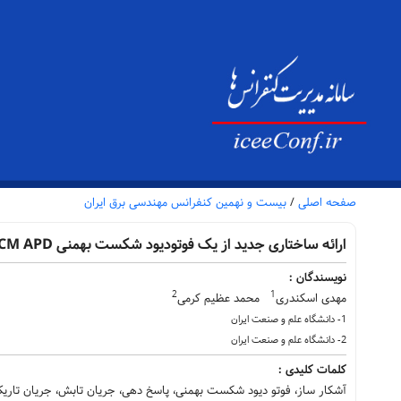
صفحه اصلی
/
بیست و نهمین کنفرانس مهندسی برق ایران
ارائه ساختاری جدید از یک فوتودیود شکست بهمنی InGaAs / Si SACM APD جهت آشکار سازی در طول موج تابشی 1550 نانومتر
نویسندگان :
2
1
مهدی اسکندری
محمد عظیم کرمی
1- دانشگاه علم و صنعت ایران
2- دانشگاه علم و صنعت ایران
کلمات کلیدی :
آشکار ساز، فوتو دیود شکست بهمنی، پاسخ دهی، جریان تابش، جریان تاری