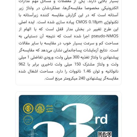
بسیار بالایی دارند. یکی از معضلات و مسائل مهم مدارات
الکترونیکی مخصوصا مقایسه‌گرها، عملکردشان در ولتاژ زیر
آستانه است که در این گزارش مقایسه کننده زیرآستانه با
تکنولوژی CMOS 0.18µm پیاده سازی شده است. ایده اصلی
این طرح تغییر در بخش مدار قفل است که با الهام از
pseudo-NMOS اجرا شده است که نتیجه آن دستیابی به
مساحت کم و سرعت بسیار خوب در مقایسه با سایر مقالات
است. نتایج آزمایشات پساجانمایی نشان می‌دهد که مقایسه‌گر
پیشنهادی با ولتاژ تغذیه 300 میلی ولت، ورودی تفاضلی 1 میلی
ولت و ولتاژ مشترک 150 میلی ولت تاخیری برابر با 962
نانوثانیه و توان 1.46 نانووات را دارد. مساحت اشغال شده
مقایسه‌گر پیشنهادی 240 میکرومتر مربع است.