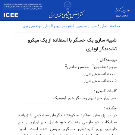
صفحه اصلی
/
سی و سومین کنفرانس بین المللی مهندسی برق
شبیه سازی یک حسگر با استفاده از یک میکرو
تشدیدگر اویلری
نویسندگان :
2
1
مریم دهقانیان
محسن حاتمی
1- دانشگاه صنعتی شیراز
2- دانشگاه صنعتی شیراز
کلمات کلیدی :
خم اویلر،خم دایروی،حسگر های فوتونیک
چکیده :
در این پژوهش، عملکرد میکروتشدیدگرهای سیلیکونی با زیرلایه
سیلیکا، با دو طراحی متفاوت خم، شامل خم اویلری و خم
دایره‌ای، برای کاربردهای حسگری بررسی شده است. اخیرا