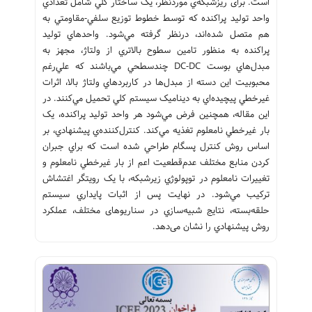
است. برای ریزشبکه‌ي موردنظر، يک ساختار کلي شامل تعدادي
واحد توليد پراکنده که توسط خطوط توزيع سلفي-مقاومتي به
هم متصل شده‌اند، درنظر گرفته مي‌شود. واحدهاي توليد
پراکنده به منظور تامين سطوح بالاتري از ولتاژ، مجهز به
مبدل‌هاي بوست DC-DC چندسطحي مي‌باشند که علي‌رغم
محبوبيت اين دسته از مبدل‌ها در کاربردهاي ولتاژ بالا، اثرات
غيرخطي پيچيده‌اي به ديناميک سيستم کلي تحميل مي‌کنند. در
اين مقاله، همچنين فرض مي‌شود هر واحد توليد پراکنده، يک
بار غيرخطي نامعلوم تغذيه مي‌کند. کنترل‌کننده‌ي پيشنهادي، بر
اساس روش کنترل پسگام طراحي شده است که براي جبران
کردن منابع مختلف عدم‌قطعيت اعم از بار غيرخطي نامعلوم و
تغييرات نامعلوم در توپولوژي زيرشبکه، با يک رويتگر اغتشاش
ترکيب مي‌شود. در نهايت پس از اثبات پايداري سيستم
حلقه‌بسته، نتايج شبيه‌سازي در سناریو‌های مختلف، عملکرد
روش پيشنهادي را نشان می‌دهد.