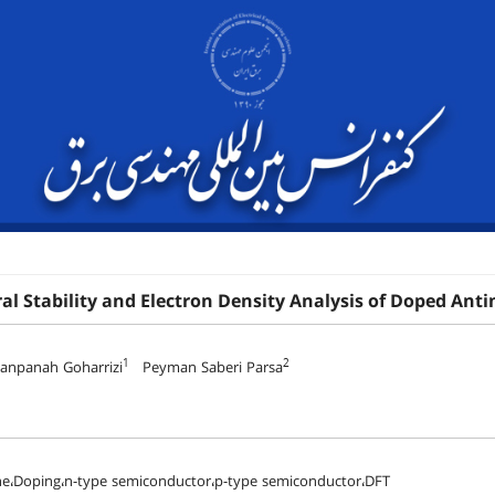
al Stability and Electron Density Analysis of Doped Anti
1
2
danpanah Goharrizi
Peyman Saberi Parsa
e،Doping،n-type semiconductor،p-type semiconductor،DFT