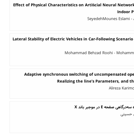
Effect of Physical Characteristics on Artiﬁcial Neural Networ
Indoor 
SeyedehMounes Eslami - 
Lateral Stability of Electric Vehicles in Car-Following Scenari
Mohammad Behzad Roohi - Mohamma
Adaptive synchronous switching of uncompensated ope
Realizing the line’s Parameters, and th
Alireza Karim
 صفحه E در موجبر باند X
ن حسینی