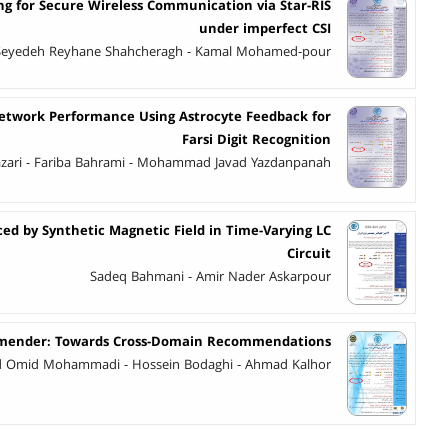
g for Secure Wireless Communication via Star-RIS
under imperfect CSI
Seyedeh Reyhane Shahcheragh - Kamal Mohamed-pour
etwork Performance Using Astrocyte Feedback for
Farsi Digit Recognition
zari - Fariba Bahrami - Mohammad Javad Yazdanpanah
d by Synthetic Magnetic Field in Time-Varying LC
Circuit
Sadeq Bahmani - Amir Nader Askarpour
mmender: Towards Cross-Domain Recommendations
d Omid Mohammadi - Hossein Bodaghi - Ahmad Kalhor