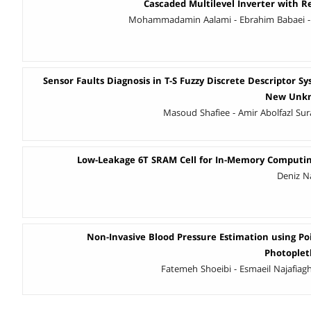
Cascaded Multilevel Inverter with 
Mohammadamin Aalami - Ebrahim Babaei -
Sensor Faults Diagnosis in T-S Fuzzy Discrete Descriptor S
New Unkn
Masoud Shafiee - Amir Abolfazl Sur
Low-Leakage 6T SRAM Cell for In-Memory Computing
Deniz N
Non-Invasive Blood Pressure Estimation using Poi
Photoplet
Fatemeh Shoeibi - Esmaeil Najafiag