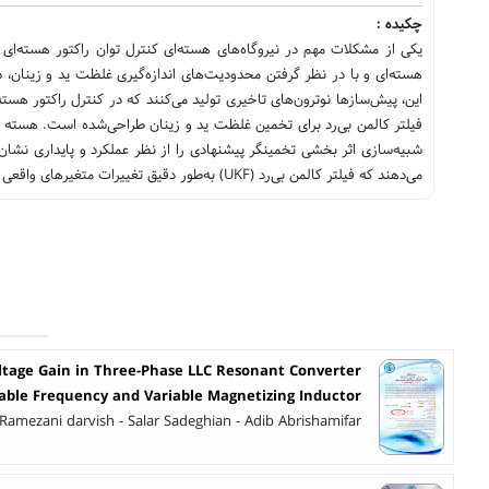
چکیده :
یکی از مشکلات مهم در نیروگاه‌های هسته‌ای کنترل توان راکتور هسته‌ا
این، پیش‌سازها نوترون‌های تاخیری تولید می‌کنند که در کنترل راکتور هسته‌
فیلتر کالمن بی‌رد برای تخمین غلظت ید و زینان طراحی‌شده است. هسته 
شبیه‌سازی اثر بخشی تخمینگر پیشنهادی را از نظر عملکرد و پایداری نشان
می‌دهند که فیلتر کالمن بی‌رد (UKF) به‌طور دقیق تغییرات متغیرهای واقعی سیستم را تخمین زده و عملکرد فیلتر پیشنهادی در مواجهه با نویزها رضایت‌بخش است.
ltage Gain in Three-Phase LLC Resonant Converter
iable Frequency and Variable Magnetizing Inductor
Ramezani darvish - Salar Sadeghian - Adib Abrishamifar