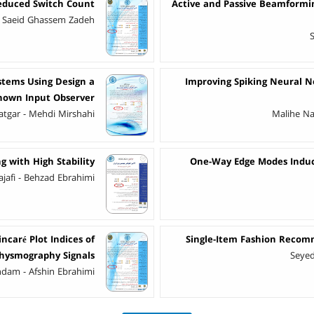
Reduced Switch Count
Active and Passive Beamformin
 Saeid Ghassem Zadeh
ystems Using Design a
Improving Spiking Neural N
own Input Observer
atgar - Mehdi Mirshahi
Malihe Na
 with High Stability
One-Way Edge Modes Induce
ajafi - Behzad Ebrahimi
ncaré Plot Indices of
Single-Item Fashion Reco
hysmography Signals
Seye
hdam - Afshin Ebrahimi