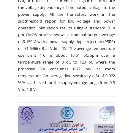
(VR). It utilizes a self-current biasing circuit to reduce
the voltage dependency of the output voltage to the
power supply. All the transistors work in the
subthreshold region for low voltage and power
operation. Simulation results using a standard 0.18
µm CMOS process shows a nominal output voltage
of 0.150 V with a power supply ripple rejection (PSRR)
of -81.5466 dB at Vdd = 1V. The average temperature
coefficient (TC) is about 16.51 oC/ppm over a
temperature range of 0 oC to 120 oC where the
proposed VR consumes 0.72 nW at room
temperature. An average line sensitivity (LS) of 0.072
%/V is achieved for the supply voltage range from 0.5
V to 1.8 V.