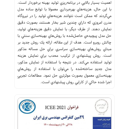
اهميت بسيار بالايي در برنامه‌ريزي توليد بهينه برخوردار است.
با اين حال،‌ هزينه‌هاي بهره‌برداري معمولا با توابع ساده مدل
مي‌گردند كه ممكن است نتوانند هزينه‌هاي توليد را در نيروگاه
مدرن امروزي كه داراي چندين شير بخار هستند، بصورت دقيق
نمايش دهند. از طرف ديگر، با نمايش دقيق هزينه‌هاي توليد،
حل مدل پيچيده‌ي حاصل‌شده با روش‌هاي بهينه‌سازي سنتي با
چالش روبرو است. هدف از اين مقاله، ارائه يك روش جديد بر
مبناي روش‌هاي بهينه‌سازي سراسري براي حل مساله مذكور
است. روش پيشنهادي از تركيب محدب براي نمايش هزينه
توليد استفاده مي‌كند. در نتيجه با استفاده از نمايش مذكور،
مدل جديدِ ساخته‌شده را مي‌توان با استفاده از روش‌هاي
بهينه‌سازي معمول بصورت موثرتري حل نمود. مطالعات تجربيِ
اجرا شده حاكي از كارايي روش پيشنهادي است.