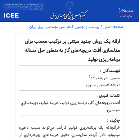
صفحه اصلی
/
بیست و نهمین کنفرانس مهندسی برق ایران
ارائه یک روش جدید مبتنی بر ترکیب محدب برای
مدلسازی اُفت دریچه‌های گاز به‌منظور حل مساله
برنامه‌ریزی تولید
نویسندگان :
1
حسین شریف زاده
1- دانشگاه حکیم سبزواری
کلمات کلیدی :
اُفت دريچه‌هاي گاز، برنامه‌ريزي توليد، هزينه توليد، بهينه‌سازي
سراسري.
چکیده :
-ازآنجاكه يك برنامه‌ريزي توليدِ كارآمد مي‌تواند سبب ذخيره
ميليونها دلار گردد، مدل‌سازي دقيق هزينه‌هاي بهره‌برداري از