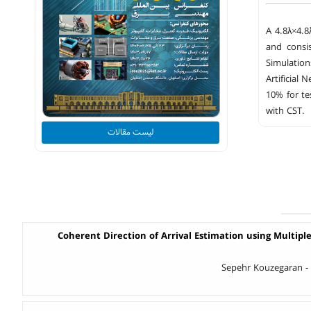
A 4.8λ×4.8
and consis
Simulation
Artificial
10% for te
with CST.
لیست مقالات
Coherent Direction of Arrival Estimation using Multipl
Sepehr Kouzegaran