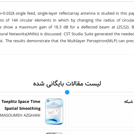
λ×0.032λ single feed, single-layer reflectarray antenna is studied in thi
ts of 144 circular elements in which by changing the radius of circul
s show a maximum gain of 18.3 dB for a deflected beam at (25,52). Bes
 Neural Networks(ANNs) is discussed. CST Studio Suite generated the needed
st. The results demonstrate that the Multilayer Perceptron(MLP) can pre
لیست مقالات بایگانی شده
 شبکه
e Toeplitz Space Time
Spatial Smoothing
 - MASOUMEH AZGHANI