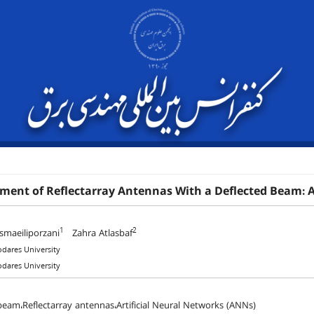
ment of Reflectarray Antennas With a Deflected Beam: A
1
2
smaeiliporzani
Zahra Atlasbaf
odares University
odares University
beam،Reflectarray antennas،Artificial Neural Networks (ANNs)