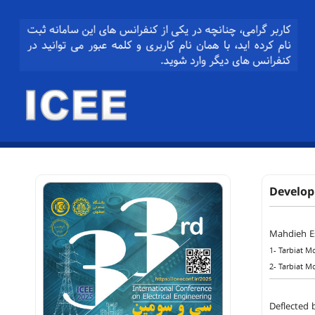
Develop
Mahdieh E
1- Tarbiat M
2- Tarbiat M
Deflected 