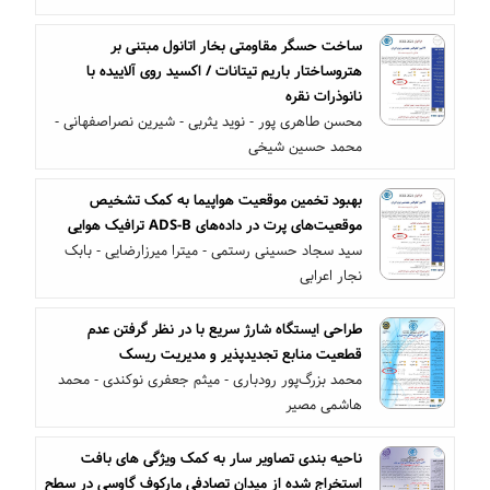
ساخت حسگر مقاومتی بخار اتانول مبتنی بر
هتروساختار باریم تیتانات / اکسید روی آلاییده با
نانوذرات نقره
محسن طاهری پور - نوید یثربی - شیرین نصراصفهانی -
محمد حسین شیخی
بهبود تخمین موقعیت هواپیما به کمک تشخیص
موقعیت‌های پرت در داده‌های ADS-B ترافیک هوایی
سید سجاد حسینی رستمی - میترا میرزارضایی - بابک
نجار اعرابی
طراحی ایستگاه شارژ سریع با در نظر گرفتن عدم
قطعیت منابع تجدیدپذیر و مدیریت ریسک
محمد بزرگ‌پور رودباری - میثم جعفری نوکندی - محمد
هاشمی مصیر
ناحیه بندی تصاویر سار به کمک ویژگی های بافت
استخراج شده از میدان تصادفی مارکوف گاوسی در سطح