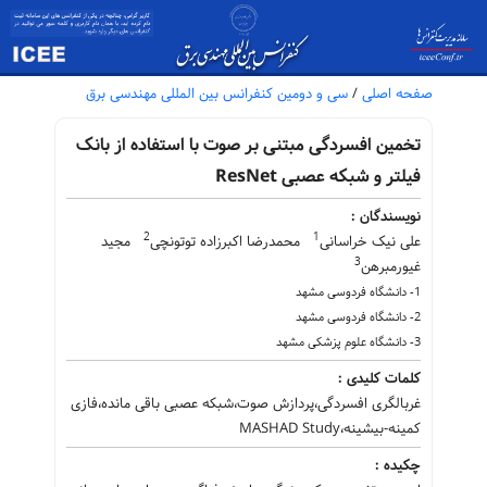
صفحه اصلی
/
سی و دومین کنفرانس بین المللی مهندسی برق
تخمین افسردگی مبتنی بر صوت با استفاده از بانک
فیلتر و شبکه عصبی ResNet
نویسندگان :
2
1
علی نیک خراسانی
محمدرضا اکبرزاده توتونچی
مجید
3
غیورمبرهن
1- دانشگاه فردوسی مشهد
2- دانشگاه فردوسی مشهد
3- دانشگاه علوم پزشکی مشهد
کلمات کلیدی :
غربالگری افسردگی،پردازش صوت،شبکه عصبی باقی مانده،فازی
کمینه-بیشینه،MASHAD Study
چکیده :