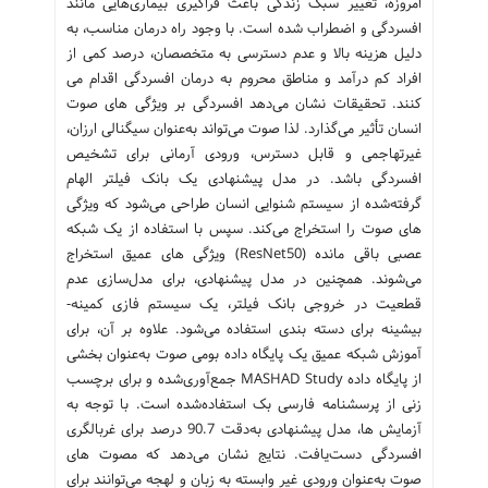
امروزه، تغییر سبک زندگی باعث فراگیری بیماری‌هایی مانند
افسردگی و اضطراب شده است. با وجود راه درمان مناسب، به
دلیل هزینه بالا و عدم دسترسی به متخصصان، درصد کمی از
افراد کم درآمد و مناطق محروم به درمان افسردگی اقدام می
کنند. تحقیقات نشان می‌دهد افسردگی بر ویژگی های صوت
انسان تأثیر می‌گذارد. لذا صوت می‌تواند به‌عنوان سیگنالی ارزان،
غیرتهاجمی و قابل دسترس، ورودی آرمانی برای تشخیص
افسردگی باشد. در مدل پیشنهادی یک بانک فیلتر الهام
گرفته‌شده از سیستم شنوایی انسان طراحی می‌شود که ویژگی
های صوت را استخراج می‌کند. سپس با استفاده از یک شبکه
عصبی باقی مانده (ResNet50) ویژگی های عمیق استخراج
می‌شوند. همچنین در مدل پیشنهادی، برای مدل‌سازی عدم
قطعیت در خروجی بانک فیلتر، یک سیستم فازی کمینه-
بیشینه برای دسته بندی استفاده می‌شود. علاوه بر آن، برای
آموزش شبکه عمیق یک پایگاه داده بومی صوت به‌عنوان بخشی
از پایگاه داده MASHAD Study جمع‌آوری‌شده و برای برچسب
زنی از پرسشنامه فارسی بک استفاده‌شده است. با توجه به
آزمایش ها، مدل پیشنهادی به‌دقت 90.7 درصد برای غربالگری
افسردگی دست‌یافت. نتایج نشان می‌دهد که مصوت های
صوت به‌عنوان ورودی غیر وابسته به زبان و لهجه می‌توانند برای