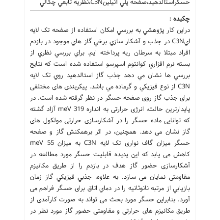
حسگراستالدهيد،صفحه پلي آنيلينC3N،نظريه تابعي چگالي
چکیده :
دراين کار پژوهشي به بررسي امکان استفاده از صفحه تک لايه
ايC3N در جذب و آشکار سازي برخي گاز هاي موجود در بازدم
افراد مبتلا به سرطان ريه پرداخته ايم. براي بررسي نظري از
بسته نرم افزاري کوانتوم اسپرسو استفاده شده است که نتايج
بررسي ها نشان مي دهد جذب گاز استالدهيد روي تک لايه
C3N از نوع فيزيکي و گرماده مي باشد. پیکربندی های مختلفی
برای جذب گاز روی صفحه حسگر در نظر گرفته شده است. در
پایدارترین حالت، انرژی حرارتی به انداره meV 319 آزاد گشته
که توانایی ماده حسگر را در آشکارسازی حرارتی مولکول های
گاز نشان می دهد. همچنين، در اثر برهمکنش گاز و صفحه
حسگر ميزان گاف نواری تک لایه C3N به میزان meV 55
کاهش می یابد که این پدیده قابلیت حسگر مورد مطالعه در
آشکارسازی حضور گاز هدف در بازدم را از طریق مکانیزم
مقاومتی نمایان می سازد. به علاوه، جذبي فيزيکي گاز زمان
بازيابي از مرتبه نانوثانيه را در دماي اتاق برای حسگر فراهم می
آورد. بنابراین حسگر مورد بحث می تواند به صورت کارآمدی از
طریق مکانیزم های حرارتی و مقاومتی حضور گاز مورد نظر در