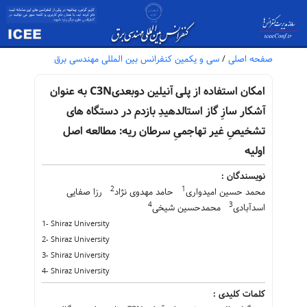
صفحه اصلی
/
سی و یکمین کنفرانس بین المللی مهندسی برق
امکان استفاده از پلی آنیلین دوبعدیC3N به عنوان
آشکار سازِ گاز استالدهیدِ بازدم در دستگاه های
تشخیصِ غیر تهاجمیِ سرطان ریه: مطالعه اصل
اولیه
نویسندگان :
2
1
محمد حسین امیدواری
حامد مهدوی نژاد
رزا صفایی
4
3
اسدآبادی
محمدحسین شیخی
1- Shiraz University
2- Shiraz University
3- Shiraz University
4- Shiraz University
کلمات کلیدی :