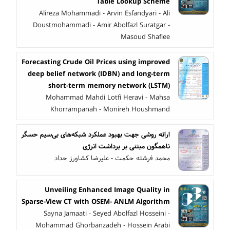
Table Lookup Scheme
Alireza Mohammadi - Arvin Esfandyari - Ali
Doustmohammadi - Amir Abolfazl Suratgar -
Masoud Shafiee
Forecasting Crude Oil Prices using improved
deep belief network (IDBN) and long-term
short-term memory network (LSTM)
Mohammad Mahdi Lotfi Heravi - Mahsa
Khorrampanah - Monireh Houshmand
ارائه روشی جهت بهبود عملکرد شبکه‌های بی‌سیم حسگر
ناهمگون مبتنی بر برداشت انرژی
محمد فرشته حکمت - علیرضا کشاورز حداد
Unveiling Enhanced Image Quality in
Sparse-View CT with OSEM- ANLM Algorithm
Sayna Jamaati - Seyed Abolfazl Hosseini -
Mohammad Ghorbanzadeh - Hossein Arabi