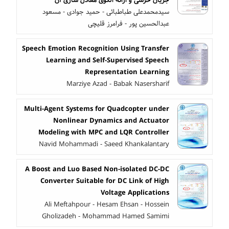
جریان خزشی و ارائه الگوی معادل سازی آن
سیدمحمدعلی طباطبائی - حمید جوادی - مسعود
عبدالحسین پور - فرامرز قلیچی
Speech Emotion Recognition Using Transfer
Learning and Self-Supervised Speech
Representation Learning
Marziye Azad - Babak Nasersharif
Multi-Agent Systems for Quadcopter under
Nonlinear Dynamics and Actuator
Modeling with MPC and LQR Controller
Navid Mohammadi - Saeed Khankalantary
A Boost and Luo Based Non-isolated DC-DC
Converter Suitable for DC Link of High
Voltage Applications
Ali Meftahpour - Hesam Ehsan - Hossein
Gholizadeh - Mohammad Hamed Samimi