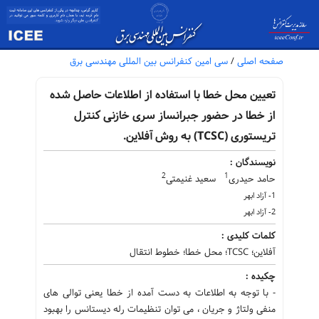
صفحه اصلی
/
سی امین کنفرانس بین المللی مهندسی برق
تعیین محل خطا با استفاده از اطلاعات حاصل شده
از خطا در حضور جبرانساز سری خازنی کنترل
تریستوری (TCSC) به روش آفلاین.
نویسندگان :
2
1
حامد حیدری
سعید غنیمتی
1- آزاد ابهر
2- آزاد ابهر
کلمات کلیدی :
آفلاین؛ TCSC؛ محل خطا؛ خطوط انتقال
چکیده :
- با توجه به اطلاعات به دست آمده از خطا یعنی توالی های
منفی ولتاژ و جریان ، می توان تنظیمات رله دیستانس را بهبود