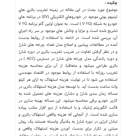
چکیده :
موضوع مورد بحث در اين مقاله در زمينه تخريب باتري هاي
ليتيوم يوني موجود در خودروهاي الكتريكي (EV) در برنامه هاي
خودرو به شبكه (V ۲G ) است. به عنوان اولين گام برنامه V ۲G
تشريح شده است و مزايا و چالش هاي موجود بر سر راه اجراي
آن، بررسي شده است. در ادامه، با استفاده از روابط بدست
آمده در مطالعات پیشین و اصلاح مدل تعداد چرخه های شارژ
و در نظر گرفتن تفاوت در ضریب تخریب باتری در دوره شارژ
و دوره رانندگی، مدل چرخه های شارژ در دسترس (ACC ) در
باتری طراحی میشود و متعاقبا، از آن برای محاسبه هزینه
تخریب روزانه با استفاده از روابط موجود در اقتصاد مهندسی
استفاده می شود تا در نهایت هزینه استهلاک به ازای هر کیلو
وات ساعت بدست آید. با توسعه مدل هزینه استهلاک باتری در
مساله زمان بندی شارژ و دشارژ، هزینه های تحمیل شده به
کاربر خودرو برقی محاسبه میشود. این مساله بهینه سازی در
قالب الگوریتم ژنتیک و با استفاده از نرم افزار متلب پیاده
سازی شده است. از آنجایی که هزینه واقعی استهلاک باتری و
تبادل انرژی در دوره شارژ به یکدیگر وابسته هستند یک روش
مبتنی بر تکرار برای بدست آوردن هزینه استهلاک واقعی و
استراتژی بهینه شارژ پیشنهاد شده است. در نهایت مطابق