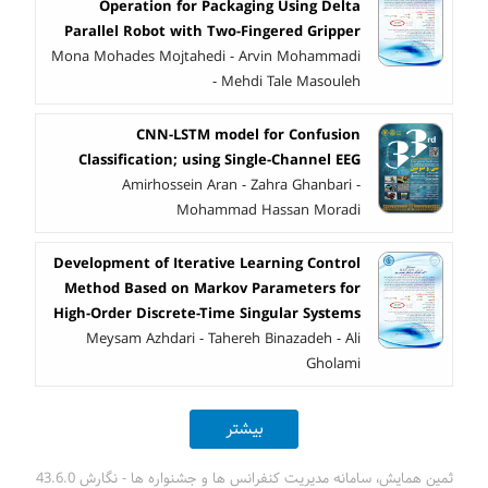
Operation for Packaging Using Delta
Parallel Robot with Two-Fingered Gripper
Mona Mohades Mojtahedi - Arvin Mohammadi
- Mehdi Tale Masouleh
CNN-LSTM model for Confusion
Classification; using Single-Channel EEG
Amirhossein Aran - Zahra Ghanbari -
Mohammad Hassan Moradi
Development of Iterative Learning Control
Method Based on Markov Parameters for
High-Order Discrete-Time Singular Systems
Meysam Azhdari - Tahereh Binazadeh - Ali
Gholami
بیشتر
ثمین همایش، سامانه مدیریت کنفرانس ها و جشنواره ها - نگارش 43.6.0