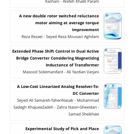
Kashani - Atefeh Khalili Param
A new double rotor switched reluctance
motor aiming at average torque
improvement
Reza Rezaei - Seyed Reza Mousavi Aghdam
Extended Phase Shift Control in Dual Active
Bridge Converter Considering Magnetizing
Inductance of Transformer
Masood Soleimanifard - Ali Yazdian Varjani
A Low-Cost Linearized Analog Resolver-To-
DC Converter
Seyed Ali Samareh-TaheriNasab - Mohammad
Sadegh KhajueeZadeh - Zahra Nasiri-Gheeidari -
Samad Sheikhaei
Experimental Study of Pick and Place