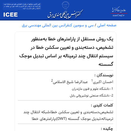
صفحه اصلی
/
سی و سومین کنفرانس بین المللی مهندسی برق
یک روش مستقل از پارامترهای خطا به‌منظور
تشخیص، دسته‌بندی و تعیین سکشن خطا در
سیستم انتقال چند ترمیناله بر اساس تبدیل موجک
گسسته
نویسندگان :
2
1
احسان اکبری
عبدالرضا شیخ الاسلامی
1- دانشگاه علوم و فنون مازندران
2- دانشگاه صنعتی نوشیروانی بابل
کلمات کلیدی :
تشخیص،دسته‌بندی و تعیین سکشن خطا،شبکه انتقال چند
ترمیناله،تبدیل موجک گسسته (DWT)،پارامترهای خطا
چکیده :