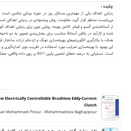
چکیده :
ردیابی اهداف یكی از مهمترین مسائل روز در حوزه بینایی ماشین است که
می‌بایست مدنظر قرار گیرد، مقاومت روش پیشنهادی در ردیابی اهدافی است 
از آستانه‌بندی اُتسو و فیلتر کالمن بهینه، روشی نوین برای ردیابی اهداف 
شده و کارآمد در یافتن آستانۀ مناسب برای بخش‌بندی تصویر به دو ناحیه
هدف، با بکارگیری الگوریتم‌های بهینه‌سازی نهنگ و ازدحام ذرات، ساختار ف
این بهبود با بهینه‌سازی ضرایب مورد استفاده در تقریب نویز اندازه‌گیری
است. دستیابی به درصد خطای تخمین پایین 65/1 بر روی داده واقعی، عملکرد موفق روش پیشنهادی را در مقایسه با سایر روش‌ها نشان می‌دهد.
w Electrically Controllable Brushless Eddy-Current
Clutch
san Mohammadi Pirouz - Mohammadreza Baghayipour
نقش پوشش گیاهی عمودی به همراه اینترنت اشیا در کاهش آلو