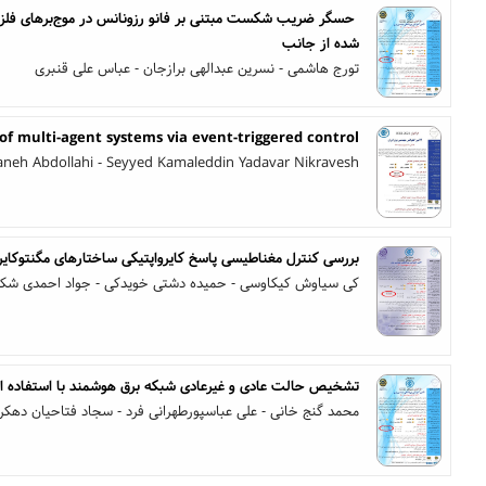
‌ حسگر ضریب شکست مبتنی بر فانو رزونانس در موج‌برهای فلز- عا
شده از جانب
تورج هاشمی - نسرین عبدالهی برازجان - عباس علی قنبری
of multi-agent systems via event-triggered control
aneh Abdollahi - Seyyed Kamaleddin Yadavar Nikravesh
بررسی کنترل مغناطیسی پاسخ کایرواپتیکی ساختارهای مگنتوکایر
کی سیاوش کیکاوسی - حمیده دشتی خویدکی - جواد احمدی شکو
تشخیص حالت عادی و غیرعادی شبکه برق هوشمند با استفاده 
محمد گنج خانی - علی عباسپورطهرانی فرد - سجاد فتاحیان دهکر