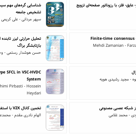
یق- فلز، با رزوناتور صفحه‌ای تزویج
شناسایی گره‌های مهم سیست
تشخیص جامعه
سپهر مردانی - علی کریمی 
Finite-time consensus 
تحلیل حرارتی لیزر تابنده 
Mehdi Zamanian - Farz
بازتابشگر براگ
حسن هوشدار رستمی - وحی
ال
ype SFCL in VSC-HVDC
ه - مجید رشیدی هویه
System
imi Pirbasti - Hossein
Heydari
از شبکه عصبی مصنوعی
تخمین کانال V2X با استفاده از CDP وفقی
دی - محمد غلامی
الهام نادری مقدم - محمد