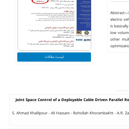
Abstract—I
electric v
is basical
low volume
other mult
optimizati
لیست مقالات
Joint Space Control of a Deployable Cable Driven Parallel 
S. Ahmad Khalilpour - Ali Hassani - Rohollah Khorambakht - A.R. Za