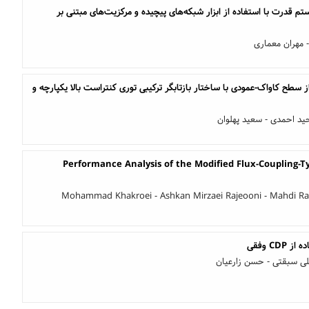
م قدرت با استفاده از ابزار شبکه‌های پیچیده و مرکزیت‌های مبتنی بر
- مهران معماری
از سطح کاواک-عمودی با ساختار بازتابگر ترکیبی توری کنتراست بالا یکپارچه و
د احمدی - سعید پهلوان
Performance Analysis of the Modified Flux-Coupling-T
Mohammad Khakroei - Ashkan Mirzaei Rajeooni - Mahdi Rah
علی سبقتی - حسن زارعیان