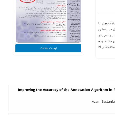
در این مقاله یک نمونه حسگر لیدار پالسی زمان پرواز مستقیم با آشارساز نوری بهمنی طراحی، شبیه‌سازی و پیاده‌سازی شده است. این سیستم در طول موج 905 نانومتر با
اندازه‌گیری فواصل تا برد 4 متر را دارد. لیدار ساخته شده دارای 60 پیکسل در جهت افقی و 8 پیکسل در راستای
لش‌های لیدار پالسی در
مقاله ایده
جدید ایجاد تاخیر متغیر برای کد کردن پالس‌های ارسالی برای حذف موثر تداخل سایر لیدارها، معرفی می‌شود. نتایج اندازه‌گیری نشان می‌دهد که در این روش با استفاده از N
لیست مقالات
Improving the Accuracy of the Annotation Algorithm in 
Azam Bastanfar