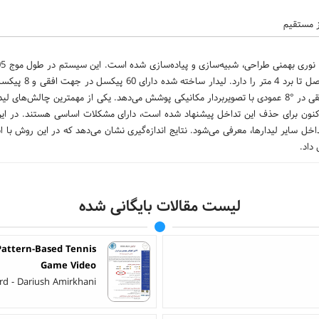
از مستقیم
ارسال توان نوری 25 وات و عرض پالس 10 نانوثانیه، امکان 
عمودی می‌باشد که رزولوشن°3/0 افقی و °1 عمودی را در ناحیه دید °18 افقی در °8 عمودی با تصویربردار مکانیکی پوشش می‌دهد. یکی از مهمترین چا
تاکنون برای حذف این تداخل پیشنهاد شده است، دارای مشکلات اساسی هستند. در این 
لیست مقالات بایگانی شده
Pattern-Based Tennis
Game Video
d - Dariush Amirkhani