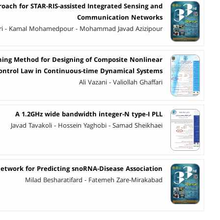
oach for STAR-RIS-assisted Integrated Sensing and
Communication Networks
ri - Kamal Mohamedpour - Mohammad Javad Azizipour
ning Method for Designing of Composite Nonlinear
ontrol Law in Continuous-time Dynamical Systems
Ali Vazani - Valiollah Ghaffari
A 1.2GHz wide bandwidth integer-N type-I PLL
Javad Tavakoli - Hossein Yaghobi - Samad Sheikhaei
etwork for Predicting snoRNA-Disease Association
Milad Besharatifard - Fatemeh Zare-Mirakabad